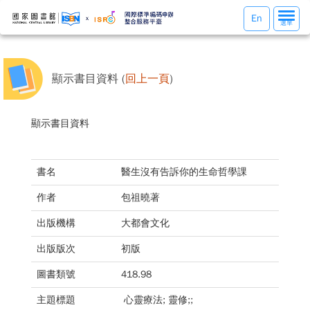
選
En
選單
單
切
換
顯示書目資料 (
回上一頁
)
顯示書目資料
書名
醫生沒有告訴你的生命哲學課
作者
包祖曉著
出版機構
大都會文化
出版版次
初版
圖書類號
418.98
主題標題
心靈療法; 靈修;;