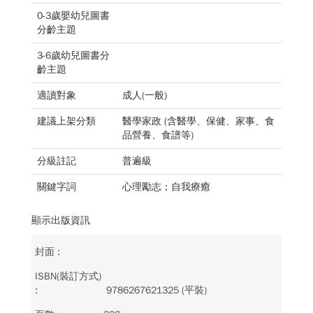
0-3歲嬰幼兒圖書
分齡主題
3-6歲幼兒圖書分
齡主題
適讀對象
成人(一般)
建議上架分類
醫學家政 (含醫學、保健、家事、食
品營養、食譜等)
分級註記
普遍級
關鍵字詞
心理勵志；自我療癒
顯示出版資訊
9786267621325 (平裝)