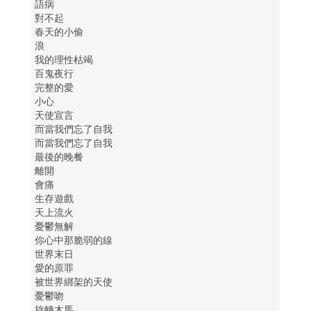
語病
對不起
春天的小偷
浪
我的理性枯竭
百鬼夜行
完整的愛
小心
天使宣言
而當我們忘了自我
而當我們忘了自我
最後的晚餐
離開
會痛
生存遊戲
天上流火
憂鬱無解
你心中那脆弱的線
世界末日
愛的原罪
被世界綁架的天使
憂鬱吻
旋轉木馬