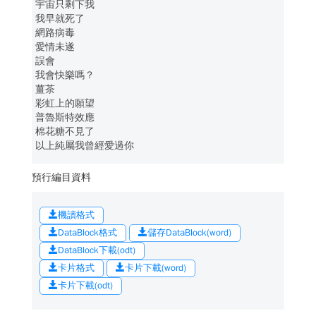
宇宙只剩下我
我早就死了
網路病毒
愛情未遂
誤會
我會快樂嗎？
薑茶
彩虹上的願望
普魯斯特效應
棉花糖不見了
以上純屬我曾經愛過你
預行編目資料
機讀格式
DataBlock格式
儲存DataBlock(word)
DataBlock下載(odt)
卡片格式
卡片下載(word)
卡片下載(odt)