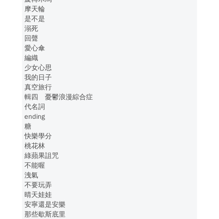
摩天輪
是不是
溺死
回聲
愛心傘
編織
少女心思
我的日子
真空旅行
輯四 憂鬱浪漫綜合症
代名詞
ending
糖
快樂學分
桃花林
綠蘋果詛咒
不能喔
洩氣
不要玩弄
晴天娃娃
安寧還是安樂
那些歇斯底里