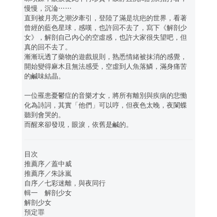
慢慢，沉淪……
直到被月亮之潮汐牽引，登陸了滿是坑疤的世界，看著
曾經的藍色星球，感嘆，也許回不去了，寫下《解剖少
女》，解剖自己內心的空虛感，也許大家很失望吧，但
真的回不去了。
漸漸玩透了藥物的遊戲規則，熟悉情緒被抹消的感覺，
開始變得麻木且無法感受，空虛到人魚落鱗，滿身痛苦
的鹹味結晶。
一位罹患憂鬱症的音樂才女，將所有離別與疾病的悲慟
化為詩詞，其實「他們」可以哼，但夜色太晚，夜闌蝶
聽到會哭的。
而醒來卻發現，眼淚，依舊是鹹的。
目次
推薦序／蓋中威
推薦序／朱詠嵐
自序／七彩迷離，與夜同行
輯一 解剖少女
解剖少女
預定罪