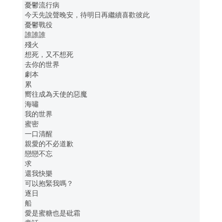
憂鬱流行病
今天先說聲晚安，待明日再繼續喜歡彼此
憂鬱戰役
誰誰誰
殘火
想死，又不想死
去你的世界
劇本
累
嚮往成為天使的惡魔
海嘯
我的世界
蜜密
一口清醒
親愛的不必道歉
戀戀不忘
求
還我快樂
可以抱緊我嗎？
逐日
船
愛是蜜糖也是砒霜