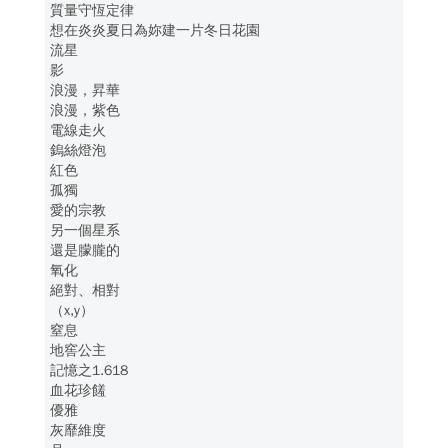
質量守恆定律
想在炎炎夏日為妳建一片冬日花園
流星
影
浪漫，昇華
浪漫，紫色
電線走火
鎢絲燈泡
紅色
孤獨
愛的宗教
另一個星系
還是朦朧的
氧化
絕對、相對
（x,y）
窒息
地窖公主
記憶之1.618
血花珍饈
優雅
灰靡維度