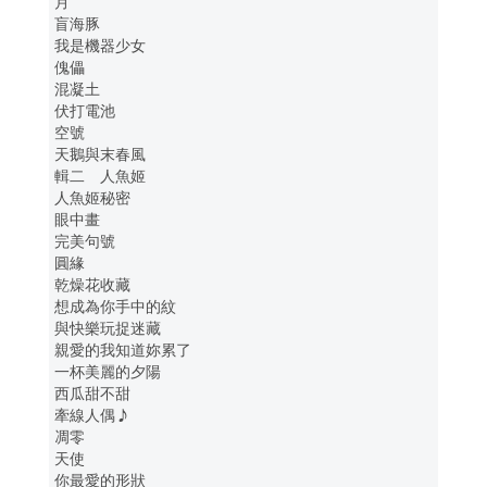
月
盲海豚
我是機器少女
傀儡
混凝土
伏打電池
空號
天鵝與末春風
輯二 人魚姬
人魚姬秘密
眼中畫
完美句號
圓緣
乾燥花收藏
想成為你手中的紋
與快樂玩捉迷藏
親愛的我知道妳累了
一杯美麗的夕陽
西瓜甜不甜
牽線人偶♪
凋零
天使
你最愛的形狀