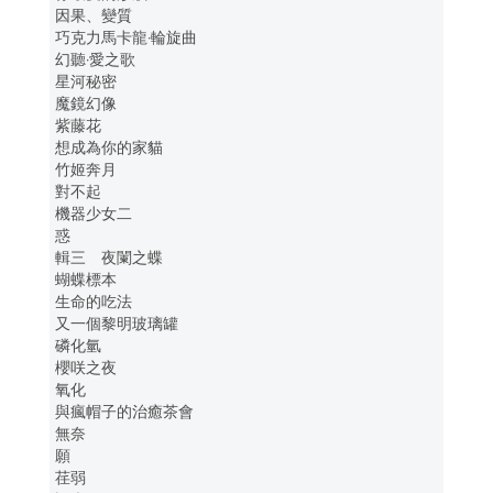
因果、變質
巧克力馬卡龍·輪旋曲
幻聽·愛之歌
星河秘密
魔鏡幻像
紫藤花
想成為你的家貓
竹姬奔月
對不起
機器少女二
惑
輯三 夜闌之蝶
蝴蝶標本
生命的吃法
又一個黎明玻璃罐
磷化氫
櫻咲之夜
氧化
與瘋帽子的治癒茶會
無奈
願
荏弱