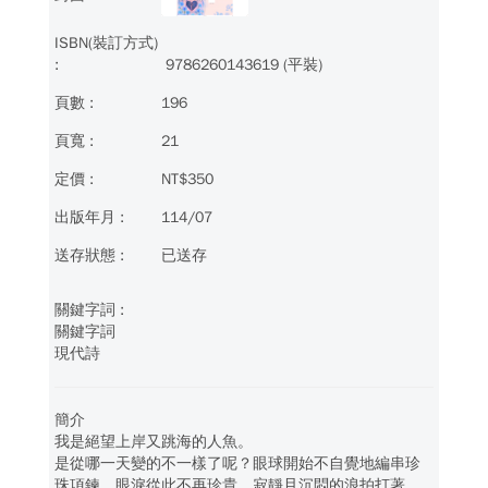
9786260143619 (平裝)
196
21
NT$350
114/07
已送存
關鍵字詞
現代詩
簡介
我是絕望上岸又跳海的人魚。
是從哪一天變的不一樣了呢？眼球開始不自覺地編串珍
珠項鍊，眼淚從此不再珍貴，寂靜且沉悶的浪拍打著，