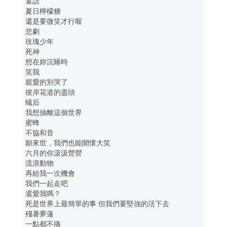
童話
夏日檸檬糖
還是要微笑才行喔
悲劇
玫瑰少年
死神
想在妳沉睡時
笑我
親愛的別哭了
彼岸花道的盡頭
蟻后
我想抽離這個世界
蜜蜂
不協和音
願來世，我們也能開懷大笑
六月的你汲汲營營
流浪動物
再給我一次機會
我們一起走吧
還愛我嗎？
死是世界上最簡單的事 但我們要堅強的活下去
殘暑夢蓮
一點都不痛