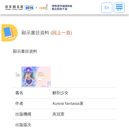
選
En
選單
單
切
換
顯示書目資料 (
回上一頁
)
顯示書目資料
書名
解剖少女
作者
Aurora fantasia著
出版機構
吳冠萱
出版版次