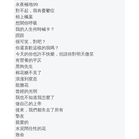
永夜極地99
對不起，我有憂鬱症
頰上楓葉
想聞你呼吸
我的人生何時喊卡？
躓踣
很可笑，對吧？
你還喜歡這樣的我嗎？
今天的你也許不快樂，但請你對明天微笑
有營養的平仄
黑狗先生
棉花糖不見了
浪漫到窒息
龍膽花
曾經的光明
我也不知道我怎麼了
做自己的上帝
後來，我們都失去了所有
摯友
親愛的
水泥間任性的花
致命