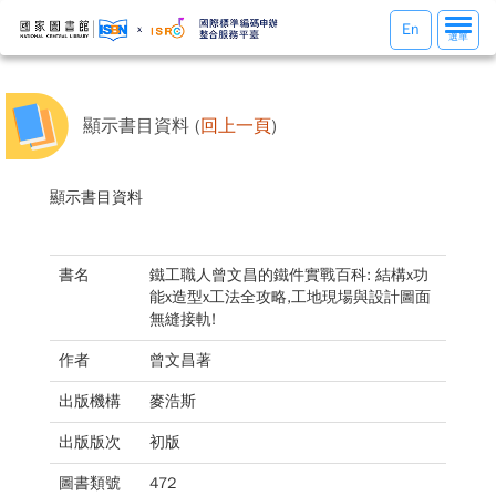
選
En
選單
單
切
換
顯示書目資料 (
回上一頁
)
顯示書目資料
書名
鐵工職人曾文昌的鐵件實戰百科: 結構x功
能x造型x工法全攻略,工地現場與設計圖面
無縫接軌!
作者
曾文昌著
出版機構
麥浩斯
出版版次
初版
圖書類號
472