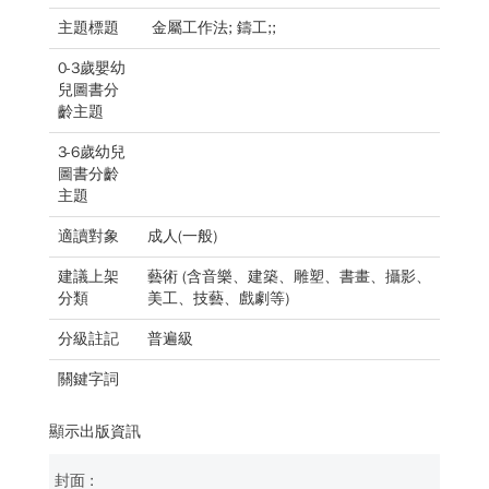
主題標題
金屬工作法; 鑄工;;
0-3歲嬰幼
兒圖書分
齡主題
3-6歲幼兒
圖書分齡
主題
適讀對象
成人(一般)
建議上架
藝術 (含音樂、建築、雕塑、書畫、攝影、
分類
美工、技藝、戲劇等)
分級註記
普遍級
關鍵字詞
顯示出版資訊