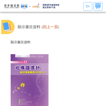
選
En
選單
單
切
換
顯示書目資料 (
回上一頁
)
顯示書目資料