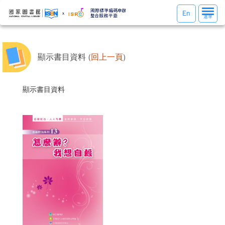
選
En
選單
單
切
換
顯示書目資料 (
回上一頁
)
顯示書目資料