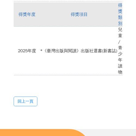
得
獎
得獎年度
得獎項目
類
別
兒
童
/
青
2025年度
*《臺灣出版與閱讀》出版社選書(新書誌)
少
年
讀
物
回上一頁