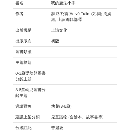
書名
我的魔法小手
作者
赫威.托雷(Hervé Tullet)文.圖; 周婉
湘, 上誼編輯部譯
出版機構
上誼文化
出版版次
初版
圖書類號
主題標題
0-3歲嬰幼兒圖書
分齡主題
3-6歲幼兒圖書分
齡主題
適讀對象
幼兒(3-6歲)
建議上架分類
兒童讀物 (含繪本、故事書等)
分級註記
普遍級