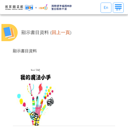
選
En
選單
單
切
換
顯示書目資料 (
回上一頁
)
顯示書目資料