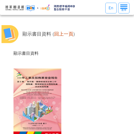
選
En
選單
單
切
換
顯示書目資料 (
回上一頁
)
顯示書目資料