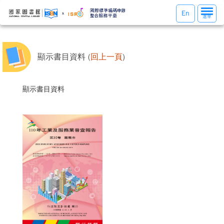
選
En
選單
單
切
換
顯示書目資料 (
回上一頁
)
顯示書目資料