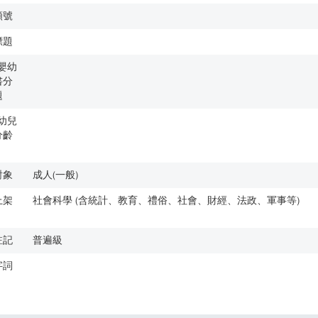
類號
標題
歲嬰幼
書分
題
歲幼兒
分齡
對象
成人(一般)
上架
社會科學 (含統計、教育、禮俗、社會、財經、法政、軍事等)
註記
普遍級
字詞