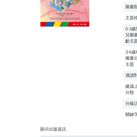
圖書
主題
0-3
兒圖
齡主
3-6
圖書
主題
適讀
建議
分類
分級
關鍵
顯示出版資訊