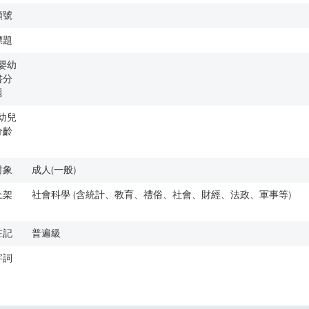
類號
標題
歲嬰幼
書分
題
歲幼兒
分齡
對象
成人(一般)
上架
社會科學 (含統計、教育、禮俗、社會、財經、法政、軍事等)
註記
普遍級
字詞