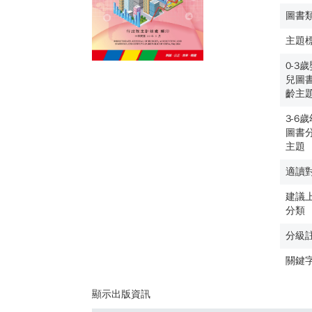
圖書
主題
0-3
兒圖
齡主
3-6
圖書
主題
適讀
建議
分類
分級
關鍵
顯示出版資訊