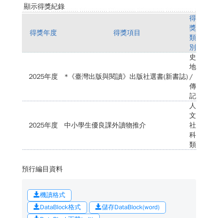
顯示得獎紀錄
得
獎
得獎年度
得獎項目
類
別
史
地
2025年度
*《臺灣出版與閱讀》出版社選書(新書誌)
/
傳
記
人
文
2025年度
中小學生優良課外讀物推介
社
科
類
預行編目資料
機讀格式
DataBlock格式
儲存DataBlock(word)