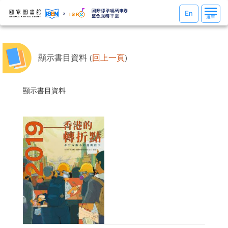
選
En
選單
單
切
換
顯示書目資料 (
回上一頁
)
顯示書目資料