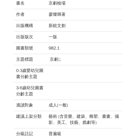
書名
京劇檢場
作者
廖燦輝著
出版機構
新銳文創
出版版次
一版
圖書類號
982.1
主題標題
京劇;;
0-3歲嬰幼兒圖
書分齡主題
3-6歲幼兒圖書
分齡主題
適讀對象
成人(一般)
建議上架分類
藝術 (含音樂、建築、雕塑、書畫、攝
影、美工、技藝、戲劇等)
分級註記
普遍級