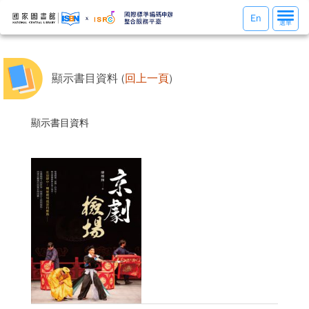
選
En
選單
單
切
換
顯示書目資料 (
回上一頁
)
顯示書目資料