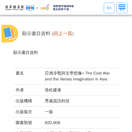
選
En
選單
單
切
換
顯示書目資料 (
回上一頁
)
顯示書目資料
書名
亞洲冷戰與文學想像= The Cold War
and the literary imagination in Asia
作者
張松建著
出版機構
秀威資訊科技
出版版次
一版
圖書類號
820.908