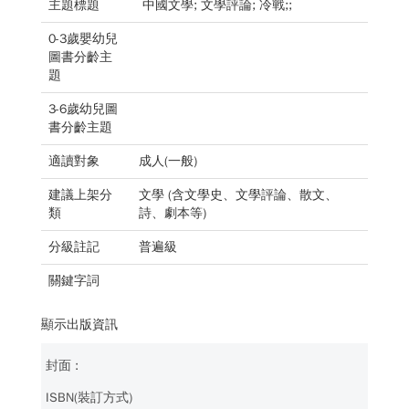
主題標題
中國文學; 文學評論; 冷戰;;
0-3歲嬰幼兒
圖書分齡主
題
3-6歲幼兒圖
書分齡主題
適讀對象
成人(一般)
建議上架分
文學 (含文學史、文學評論、散文、
類
詩、劇本等)
分級註記
普遍級
關鍵字詞
顯示出版資訊