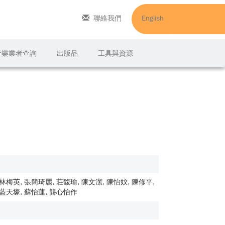
聯絡我們
English
C音樂業者查詢
出版品
工具與資源
 林梅英, 張簡琦麗, 莊馥瑜, 陳文潔, 陳怡妏, 陳修平,
, 藍天壕, 蘇怡蓮, 龔心怡作