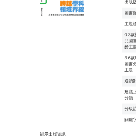
出版
圖書
主題
0-3
兒圖
齡主
3-6
圖書
主題
適讀
建議
分類
分級
關鍵
顯示出版資訊