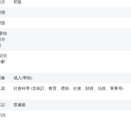
版次
初版
類號
標題
歲嬰幼
書分
題
歲幼兒
分齡
對象
成人(學術)
上架
社會科學 (含統計、教育、禮俗、社會、財經、法政、軍事等)
註記
普遍級
字詞