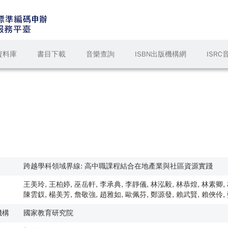
資料庫
書目下載
音樂查詢
ISBN出版機構網
ISR
跨越學科領域界線: 高中職課程結合在地產業與社區資源實踐
王美玲, 王柏婷, 巫岳軒, 李承典, 李靜儀, 林泓毅, 林恭煌, 林素卿,
陳雲釵, 楊美芳, 詹敬強, 趙雅如, 歐佩芬, 鄭源發, 賴武賢, 賴俠伶
機構
國家教育研究院