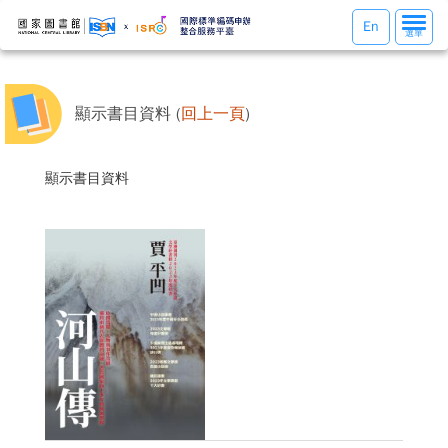
選
En
選單
單
切
換
顯示書目資料 (
回上一頁
)
顯示書目資料