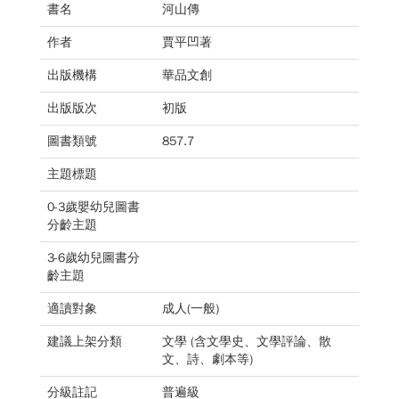
書名
河山傳
作者
賈平凹著
出版機構
華品文創
出版版次
初版
圖書類號
857.7
主題標題
0-3歲嬰幼兒圖書
分齡主題
3-6歲幼兒圖書分
齡主題
適讀對象
成人(一般)
建議上架分類
文學 (含文學史、文學評論、散
文、詩、劇本等)
分級註記
普遍級