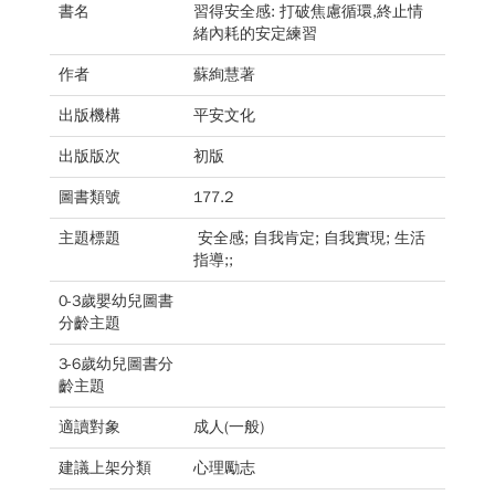
書名
習得安全感: 打破焦慮循環,終止情
緒內耗的安定練習
作者
蘇絢慧著
出版機構
平安文化
出版版次
初版
圖書類號
177.2
主題標題
安全感; 自我肯定; 自我實現; 生活
指導;;
0-3歲嬰幼兒圖書
分齡主題
3-6歲幼兒圖書分
齡主題
適讀對象
成人(一般)
建議上架分類
心理勵志