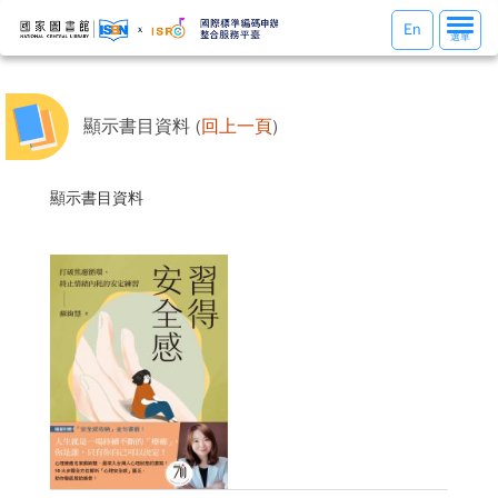
選
En
選單
單
切
換
顯示書目資料 (
回上一頁
)
顯示書目資料