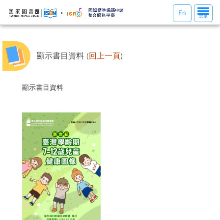
選
En
選單
單
切
換
顯示書目資料 (
回上一頁
)
顯示書目資料