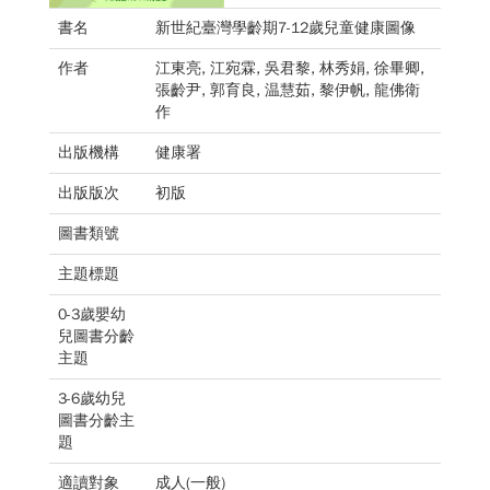
書名
新世紀臺灣學齡期7-12歲兒童健康圖像
作者
江東亮, 江宛霖, 吳君黎, 林秀娟, 徐畢卿,
張齡尹, 郭育良, 温慧茹, 黎伊帆, 龍佛衛
作
出版機構
健康署
出版版次
初版
圖書類號
主題標題
0-3歲嬰幼
兒圖書分齡
主題
3-6歲幼兒
圖書分齡主
題
適讀對象
成人(一般)