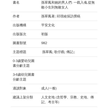
書名
孫翠鳳和她的男人們: 一戲入魂,從無
敵小生到無敵女人
作者
孫翠鳳著; 邱璟綾採訪撰稿
出版機構
平安文化
出版版次
初版
圖書類號
982
主題標題
孫翠鳳; 歌仔戲; 傳記;;
0-3歲嬰幼兒圖
書分齡主題
3-6歲幼兒圖書
分齡主題
適讀對象
成人(一般)
建議上架分類
人文史地 (含哲學、宗教、史地、傳
記、考古等)