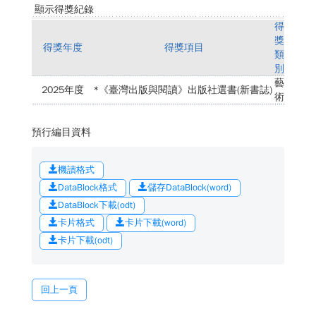
顯示得獎紀錄
得
獎
得獎年度
得獎項目
類
別
藝
2025年度
*《臺灣出版與閱讀》出版社選書(新書誌)
術
預行編目資料
機讀格式
DataBlock格式
儲存DataBlock(word)
DataBlock下載(odt)
卡片格式
卡片下載(word)
卡片下載(odt)
回上一頁