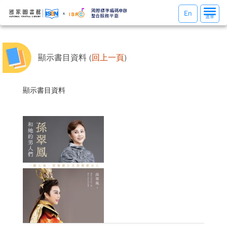
選
En
選單
單
切
換
顯示書目資料 (
回上一頁
)
顯示書目資料