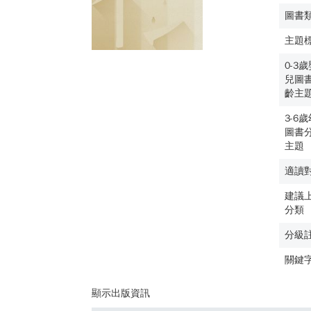
圖書
主題
0-3
兒圖
齡主
3-6
圖書
主題
適讀
建議
分類
分級
關鍵
顯示出版資訊