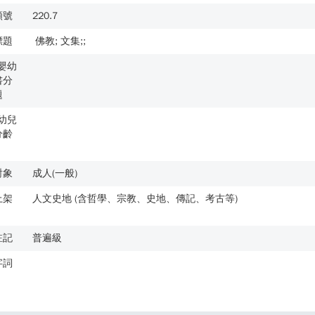
類號
220.7
標題
佛教; 文集;;
歲嬰幼
書分
題
歲幼兒
分齡
對象
成人(一般)
上架
人文史地 (含哲學、宗教、史地、傳記、考古等)
註記
普遍級
字詞