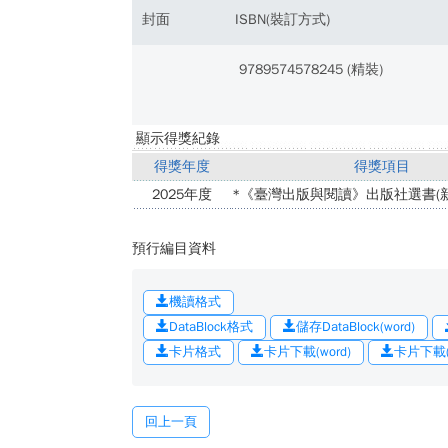
封面
ISBN(裝訂方式)
9789574578245 (精裝)
顯示得獎紀錄
得獎年度
得獎項目
2025年度
*《臺灣出版與閱讀》出版社選書(新
預行編目資料
機讀格式
DataBlock格式
儲存DataBlock(word)
卡片格式
卡片下載(word)
卡片下載(o
回上一頁