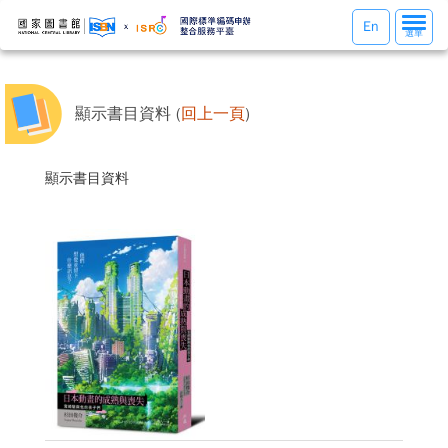
選
En
選單
單
切
換
顯示書目資料 (
回上一頁
)
顯示書目資料