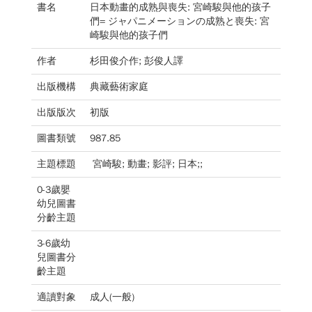
書名
日本動畫的成熟與喪失: 宮崎駿與他的孩子
們= ジャパニメーションの成熟と喪失: 宮
崎駿與他的孩子們
作者
杉田俊介作; 彭俊人譯
出版機構
典藏藝術家庭
出版版次
初版
圖書類號
987.85
主題標題
宮崎駿; 動畫; 影評; 日本;;
0-3歲嬰
幼兒圖書
分齡主題
3-6歲幼
兒圖書分
齡主題
適讀對象
成人(一般)