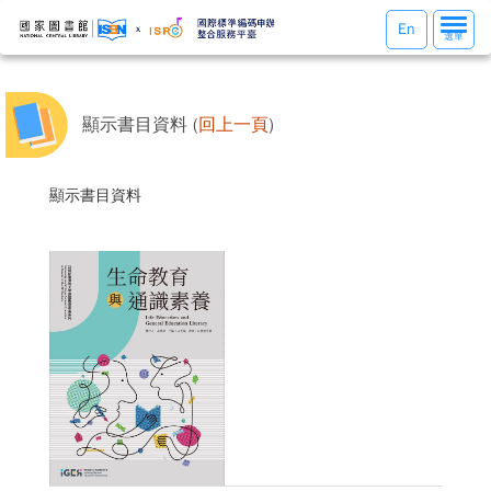
選
En
選單
單
切
換
顯示書目資料 (
回上一頁
)
顯示書目資料