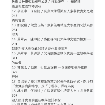
教學提升學習動機與成效之行動研究：中華民國
憲法與立國精神課程
12. 胡正申、何金龍 / 長庚大學通識全人素養軟實力之建
247
構與實踐
13. 劉俊麟 / 蛻變長榮：創新策略精進大學生的閱讀寫作
261
能力
14. 黃翠芬、陳中龍 / 職能導向的大學中文能力檢測 —
291
朝陽科技大學強化閱讀與寫作教學實務
15. 馬翠華、黃源謀 / 勞資關係法制與實用—主題教學法
311
的啟發
16. 林俊宏 / 啟動、行動及深耕 —泰國移地教學推動
327
經驗
17. 黃淑華 / 提升軍校生就業力的教學實踐研究－以 343
「生涯諮商與輔導」及「心理學」課程為例
18. 林文琪、何淑娟 / 在臨床實習中培育人文：具身敘事
367
融入臨床實習的創新教學設計初探
19. 陳采秀 / 成就學生遇見更好的自己 391