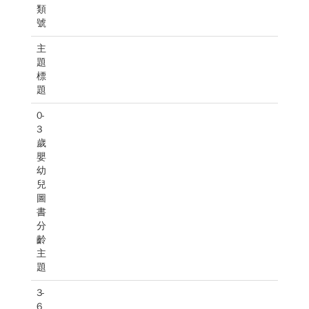
類
號
主
題
標
題
0-
3
歲
嬰
幼
兒
圖
書
分
齡
主
題
3-
6