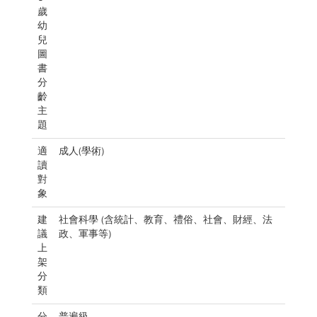
歲
幼
兒
圖
書
分
齡
主
題
適
成人(學術)
讀
對
象
建
社會科學 (含統計、教育、禮俗、社會、財經、法
議
政、軍事等)
上
架
分
類
分
普遍級