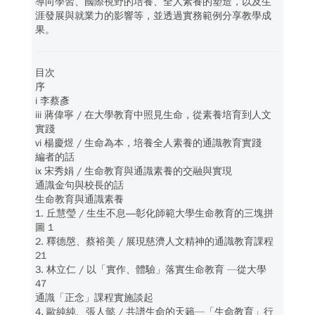
導向學習、國際視野的培養、全人素養的塑造，以及生
涯發展與就業力的影響等，並透過實務範例分享教學成
果。
目次
序
i 李蔡彥
iii 蔣偉寧 / 在大學教育中照見生命，從素養培育到人文
實踐
vi 楊慶煜 / 生命為本，培養全人素養的通識教育實踐
編者的話
ix 宋秀娟 / 生命教育與通識素養的交融與實現
通識金句與校長的話
生命教育與通識素養
1. 丘慧瑩 / 生生不息―彰化師範大學生命教育的三塊拼
圖 1
2. 釋德慇、蔡裕美 / 展現慈濟人文精神的通識教育課程
21
3. 林立仁 / 以「實作、體驗」落實生命教育 —從大學
47
通識「正念」課程實施談起
4. 歐純純、張人懿 / 共譜生命的天籟—「生命教育」行