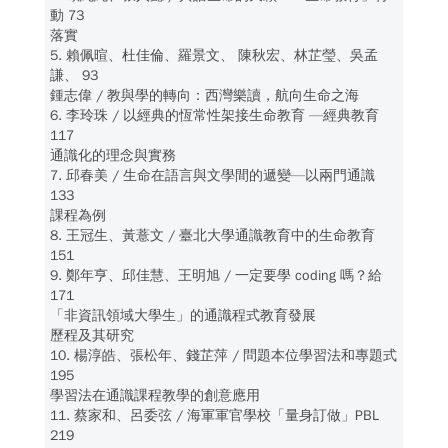
動 73
落實
5. 賴佩暄、杜佳倫、羅景文、 陳秋宏、林芷瑩、吳孟
謙、 93
鍾志偉 / 教與學的轉向：西灣樂讀，航向生命之海
6. 李玲珠 / 以經典的恆常性架接生命教育 —經典教育
117
通識化的理念與實務
7. 邱春美 / 生命在語言與文學間的遞變—以兩門通識
133
課程為例
8. 王冠生、黃薏文 / 臺北大學通識教育中的生命教育
151
9. 鄭年亨、邱佳慧、王明旭 / 一定要學 coding 嗎？給
171
「非資訊領域大學生」的通識程式教育發展
歷程及其研究
10. 楊淳皓、張松年、錢芷萍 / 問題本位學習法和專題式
195
學習法在通識課程教學的創意應用
11. 蔡家和、呂委弦 / 海軍軍官學校「量身訂做」PBL
219