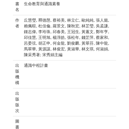
書
生命教育與通識素養
名
作
丘慧瑩, 釋德慇, 蔡裕美, 林立仁, 歐純純, 張人懿,
者
賴佩暄, 杜佳倫, 羅景文, 陳秋宏, 林芷瑩, 吳孟謙,
鍾志偉, 李玲珠, 邱春美, 王冠生, 黃蕙文, 鄭年亨,
邱佳慧, 王明旭, 楊淳皓, 張松年, 錢芷萍, 蔡家和,
呂委弦, 胡正申, 何金龍, 劉俊麟, 黃翠芬, 陳中龍,
馬翠華, 黃源謀, 林俊宏, 黃淑華, 林文琪, 何淑娟,
陳采秀著; 宋秀娟主編
出
通識中程計畫
版
機
構
出
版
版
次
圖
書