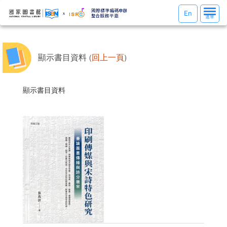
選
En
選單
單
切
換
顯示書目資料 (
回上一頁
)
顯示書目資料