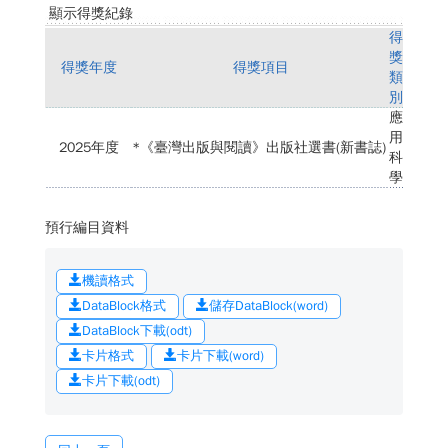
顯示得獎紀錄
得
獎
得獎年度
得獎項目
類
別
應
用
2025年度
*《臺灣出版與閱讀》出版社選書(新書誌)
科
學
預行編目資料
機讀格式
DataBlock格式
儲存DataBlock(word)
DataBlock下載(odt)
卡片格式
卡片下載(word)
卡片下載(odt)