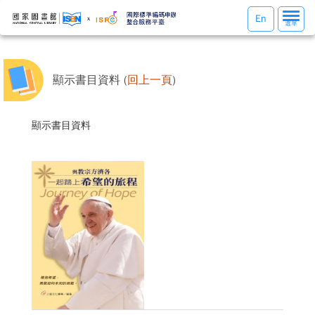
選
En
選單
單
切
換
顯示書目資料 (
回上一頁
)
顯示書目資料