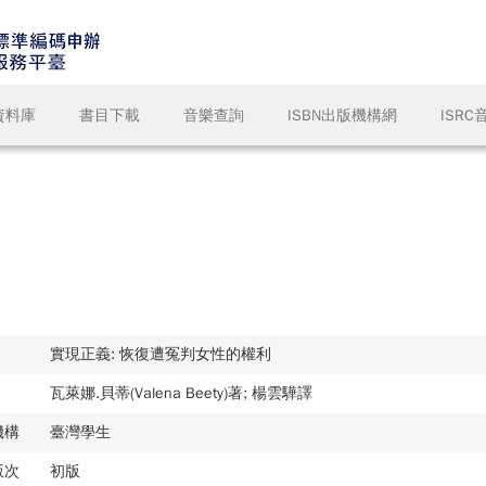
資料庫
書目下載
音樂查詢
ISBN出版機構網
ISR
實現正義: 恢復遭冤判女性的權利
瓦萊娜.貝蒂(Valena Beety)著; 楊雲驊譯
機構
臺灣學生
版次
初版