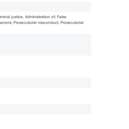
riminal justice, Administration of; False
ners; Prosecutorial misconduct; Prosecutorial