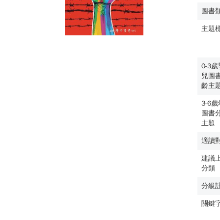
圖書
主題
0-3
兒圖
齡主
3-6
圖書
主題
適讀
建議
分類
分級
關鍵