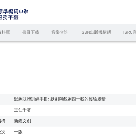
資料庫
書目下載
音樂查詢
ISBN出版機構網
ISR
默劇肢體訓練手冊: 默劇與戲劇四十載的經驗累積
王仁千著
機構
新銳文創
版次
一版