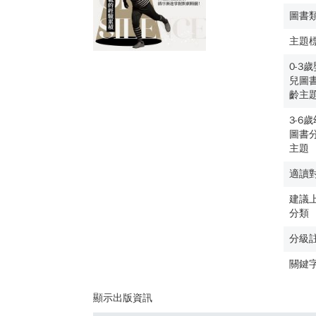
圖書
主題
0-3
兒圖
齡主
3-6
圖書
主題
適讀
建議
分類
分級
關鍵
顯示出版資訊