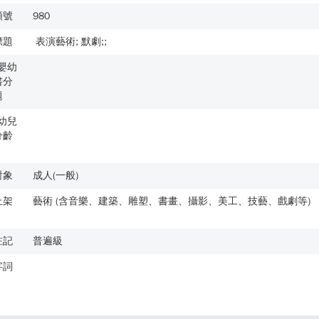
類號
980
標題
表演藝術; 默劇;;
歲嬰幼
書分
題
歲幼兒
分齡
對象
成人(一般)
上架
藝術 (含音樂、建築、雕塑、書畫、攝影、美工、技藝、戲劇等)
註記
普遍級
字詞