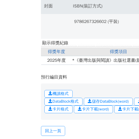
封面
ISBN(裝訂方式)
9786267326602 (平裝)
顯示得獎紀錄
得獎年度
得獎項目
2025年度
*《臺灣出版與閱讀》出版社選書(新
預行編目資料
機讀格式
DataBlock格式
儲存DataBlock(word)
卡片格式
卡片下載(word)
卡片下載(o
回上一頁