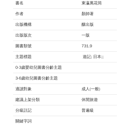
書名
東瀛萬花筒
作者
顏帥著
出版機構
釀出版
出版版次
一版
圖書類號
731.9
主題標題
遊記; 日本;;
0-3歲嬰幼兒圖書分齡主題
3-6歲幼兒圖書分齡主題
適讀對象
成人(一般)
建議上架分類
休閒旅遊
分級註記
普遍級
關鍵字詞