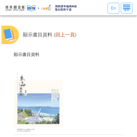
選
En
選單
單
切
換
顯示書目資料 (
回上一頁
)
顯示書目資料