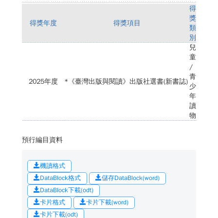
得
獎
得獎年度
得獎項目
類
別
兒
童
/
青
2025年度
*《臺灣出版與閱讀》出版社選書(新書誌)
少
年
讀
物
預行編目資料
機讀格式
DataBlock格式
儲存DataBlock(word)
DataBlock下載(odt)
卡片格式
卡片下載(word)
卡片下載(odt)