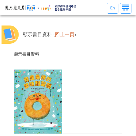
選
En
選單
單
切
換
顯示書目資料 (
回上一頁
)
顯示書目資料