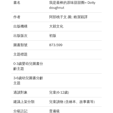
書名
我是最棒的原味甜甜圈= Dotty
doughnut
作者
阿部桃子文.圖; 賴潔穎譯
出版機構
大穎文化
出版版次
初版
圖書類號
873.599
主題標題
0-3歲嬰幼兒圖書分
齡主題
3-6歲幼兒圖書分齡
主題
適讀對象
兒童(6-12歲)
建議上架分類
兒童讀物 (含繪本、故事書等)
分級註記
普遍級