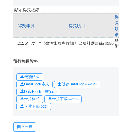
顯示得獎紀錄
得
獎
得獎年度
得獎項目
類
別
藝
2025年度
*《臺灣出版與閱讀》出版社選書(新書誌)
術
預行編目資料
機讀格式
DataBlock格式
儲存DataBlock(word)
DataBlock下載(odt)
卡片格式
卡片下載(word)
卡片下載(odt)
回上一頁