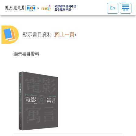
選
En
選單
單
切
換
顯示書目資料 (
回上一頁
)
顯示書目資料