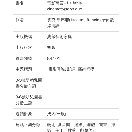
書名
電影寓言= La fable
cinématographique
作者
賈克.洪席耶(Jacques Rancière)作; 謝
淳清譯
出版機構
典藏藝術家庭
出版版次
初版
圖書類號
987.01
主題標題
電影理論; 影評; 藝術哲學;;
0-3歲嬰幼兒圖
書分齡主題
3-6歲幼兒圖書
分齡主題
適讀對象
成人(一般)
建議上架分類
藝術 (含音樂、建築、雕塑、書畫、攝
影、美工、技藝、戲劇等)