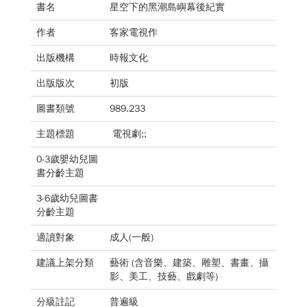
書名
星空下的黑潮島嶼幕後紀實
作者
客家電視作
出版機構
時報文化
出版版次
初版
圖書類號
989.233
主題標題
電視劇;;
0-3歲嬰幼兒圖
書分齡主題
3-6歲幼兒圖書
分齡主題
適讀對象
成人(一般)
建議上架分類
藝術 (含音樂、建築、雕塑、書畫、攝
影、美工、技藝、戲劇等)
分級註記
普遍級