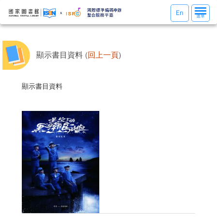
選
En
選單
單
切
換
顯示書目資料 (
回上一頁
)
顯示書目資料