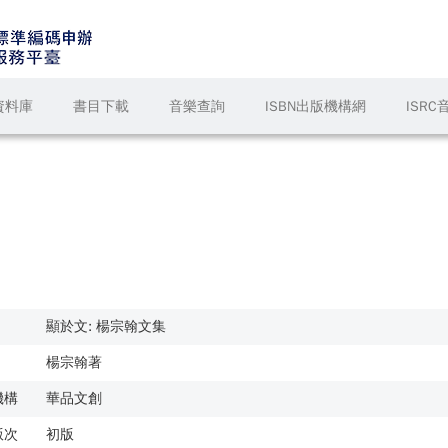
資料庫
書目下載
音樂查詢
ISBN出版機構網
ISR
顯於文: 楊宗翰文集
楊宗翰著
機構
華品文創
版次
初版