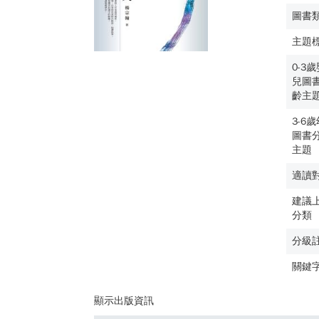
圖書
主題
0-3
兒圖
齡主
3-6
圖書
主題
適讀
建議
分類
分級
關鍵
顯示出版資訊