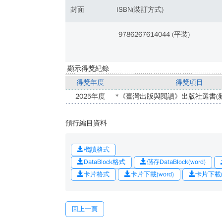
封面
ISBN(裝訂方式)
9786267614044 (平裝)
顯示得獎紀錄
得獎年度
得獎項目
2025年度
*《臺灣出版與閱讀》出版社選書(新
預行編目資料
機讀格式
DataBlock格式
儲存DataBlock(word)
卡片格式
卡片下載(word)
卡片下載(o
回上一頁