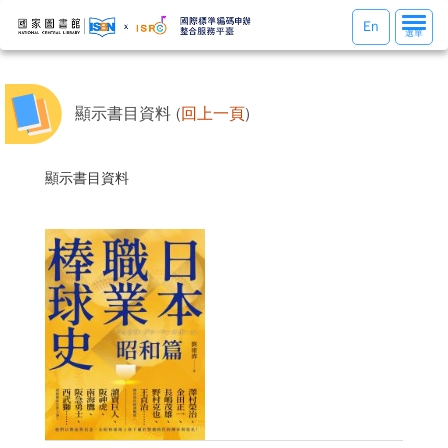
選
En
選單
單
切
換
顯示書目資料 (
回上一頁
)
顯示書目資料