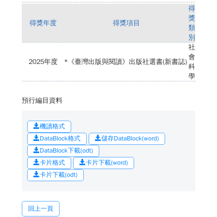
得
獎
得獎年度
得獎項目
類
別
社
會
2025年度
*《臺灣出版與閱讀》出版社選書(新書誌)
科
學
預行編目資料
機讀格式
DataBlock格式
儲存DataBlock(word)
DataBlock下載(odt)
卡片格式
卡片下載(word)
卡片下載(odt)
回上一頁