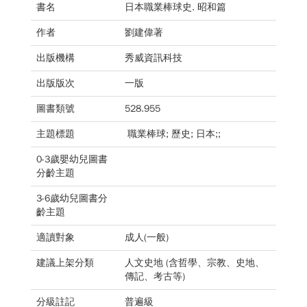
書名
日本職業棒球史. 昭和篇
作者
劉建偉著
出版機構
秀威資訊科技
出版版次
一版
圖書類號
528.955
主題標題
職業棒球; 歷史; 日本;;
0-3歲嬰幼兒圖書
分齡主題
3-6歲幼兒圖書分
齡主題
適讀對象
成人(一般)
建議上架分類
人文史地 (含哲學、宗教、史地、
傳記、考古等)
分級註記
普遍級