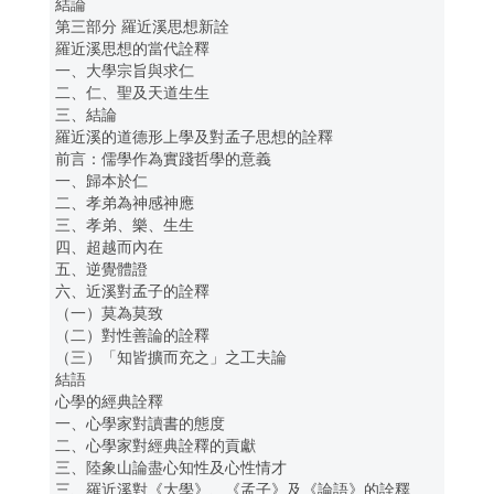
結論
第三部分 羅近溪思想新詮
羅近溪思想的當代詮釋
一、大學宗旨與求仁
二、仁、聖及天道生生
三、結論
羅近溪的道德形上學及對孟子思想的詮釋
前言：儒學作為實踐哲學的意義
一、歸本於仁
二、孝弟為神感神應
三、孝弟、樂、生生
四、超越而內在
五、逆覺體證
六、近溪對孟子的詮釋
（一）莫為莫致
（二）對性善論的詮釋
（三）「知皆擴而充之」之工夫論
結語
心學的經典詮釋
一、心學家對讀書的態度
二、心學家對經典詮釋的貢獻
三、陸象山論盡心知性及心性情才
三、羅近溪對《大學》、《孟子》及《論語》的詮釋