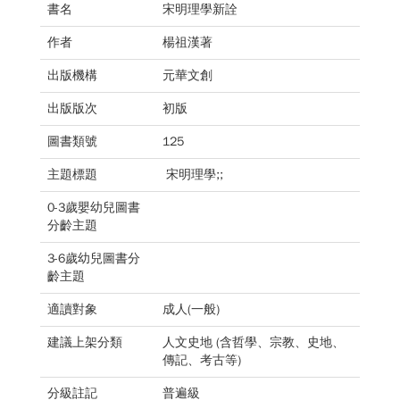
書名
宋明理學新詮
作者
楊祖漢著
出版機構
元華文創
出版版次
初版
圖書類號
125
主題標題
宋明理學;;
0-3歲嬰幼兒圖書
分齡主題
3-6歲幼兒圖書分
齡主題
適讀對象
成人(一般)
建議上架分類
人文史地 (含哲學、宗教、史地、
傳記、考古等)
分級註記
普遍級