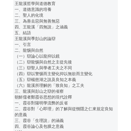
王龍溪哲學與道德教育
一、道德意識的培養
二、聖人的化境
三、為善去惡與無善無惡
四、王龍溪「四無說」之涵義
五、結語
王龍溪與季彭山的論辯
一、引言
二、龍惕與自然
（一）辯論心以龍抑以鏡
（二）辯龍惕與自然之主從先後
（三）辯聖人與學者工夫之不同
（四）辯以警惕而主變化抑以無欲而主變化
（五）辯楊慈湖之說及良知之本義
（六）龍溪所理解的「致良知」之工夫
三、龍溪與彭山之辯的省察
朝鮮儒者鄭霞谷思想的現代詮釋
一、霞谷對陽明學流弊的反省
二、霞谷對「心即理」的了解與從惻隱之仁來規定良知
的意義
三、霞谷「生理說」的涵義
四、霞谷論心及包膜之意義