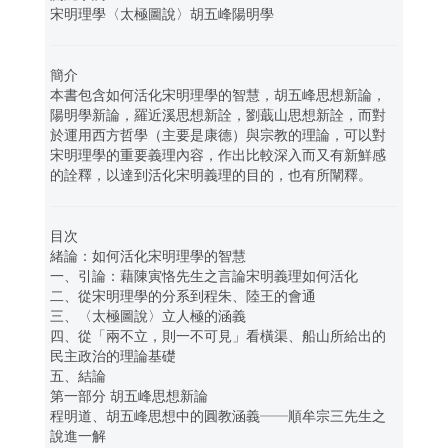
宋明理學〈太極圖說〉胡五峰陽明學
簡介
本書包含如何活化宋明理學的智慧，胡五峰思想新論，
陽明學新論，羅近溪思想新詮，劉蕺山思想新詮，而對
於運用西方哲學（主要是康德）與宗教的理論，可以對
宋明理學的重要義理內容，作出比較深入而又有新鮮感
的詮釋，以達到活化宋明義理的目的，也有所闡釋。
目次
緒論：如何活化宋明理學的智慧
一、引論：藉陳寅恪先生之言論宋明義理如何活化
二、從宋明理學的分系到程朱、陸王的會通
三、〈太極圖說〉立人極的涵義
四、從「兩不立，則一不可見」看橫渠、船山所給出的
民主政治的理論基礎
五、結論
第一部分 胡五峰思想新論
程明道、胡五峰思想中的圓教涵義──順牟宗三先生之
說進一解