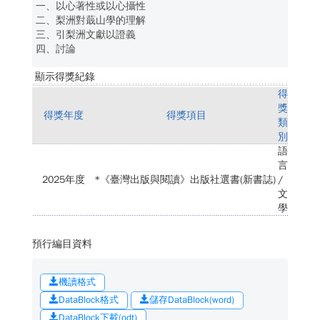
一、以心著性或以心攝性
二、梨洲對蕺山學的理解
三、引梨洲文獻以證義
四、討論
顯示得獎紀錄
得
獎
得獎年度
得獎項目
類
別
語
言
2025年度
*《臺灣出版與閱讀》出版社選書(新書誌)
/
文
學
預行編目資料
機讀格式
DataBlock格式
儲存DataBlock(word)
DataBlock下載(odt)