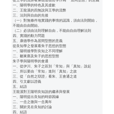
從王學的流弊看康德道德哲學作為 「居間型態」的意義
一、陽明學的特色及其虛歉
二、王龍溪的四無說與王學的流弊
三、法則與自由的先後
（一）對無條件地實踐的事情的認識，須由法則開始，
不能由自由開始。
（二）必須由法則理解自由，不能由自由理解法則
四、實踐的動力問題
五、康德學作為居間型態的意義
從良知學之發展看朱子思想的型態
一、陽明後學對良知之不同理解
二、鄒東廓及朱子的思想型態
朱子學與陽明學的會通
一、從伊川、朱子之區別「常知」與「真知」說起
二、所以要由「常知」進到「真知」之故
三、從「自然之辯證」看朱、王會通之道
四、引文獻以證義
五、結語
王龍溪對王陽明良知說的繼承與發展
一、陽明提出良知的時節因緣
二、一念之微與一念萬年
三、關於見在良知的討論
四、結語