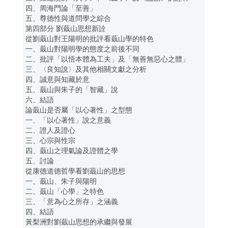
四、周海門論「至善」
五、尊德性與道問學之綜合
第四部分 劉蕺山思想新詮
從劉蕺山對王陽明的批評看蕺山學的特色
一、蕺山對陽明學的態度之前後不同
二、批評「以悟本體為工夫」及「無善無惡心之體」
三、〈良知說〉及其他相關文獻之分析
四、誠意與知藏於意
五、蕺山與朱子的「智藏」說
六、結語
論蕺山是否屬「以心著性」之型態
一、「以心著性」說之意義
二、證人及證心
三、心宗與性宗
四、蕺山之理氣論及證體之學
五、討論
從康德道德哲學看劉蕺山的思想
一、蕺山、朱子與陽明
二、蕺山「心學」之特色
三、「意為心之所存」之涵義
四、結語
黃梨洲對劉蕺山思想的承繼與發展