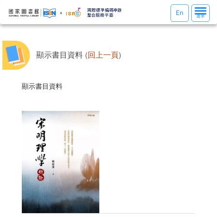
選
En
選單
單
切
換
顯示書目資料 (
回上一頁
)
顯示書目資料