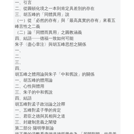
一、引言
二、從圓頓化境之一本到肯定具差別的存在
三、胡五峰的「同體異用」說
（一）從「必然的存有」與「最高真實的存有」來看五
峰言性之二義
（二）論「同體而異用」之圓教涵義
四、結語──德福一致如何可能
朱子〈盡心章注〉與胡五峰思想之關係
一、
二、
三、
四、
胡五峰之體用論與朱子「中和舊說」的關係
一、胡五峰的體用論
二、心性與體用
三、朱子的中和舊說
四、結語
胡五峰對孟子政治論之詮釋
一、五峰對孟子學的肯定
二、君臣之德與其相與之道
三、封建制意義之闡發
第二部分 陽明學新論