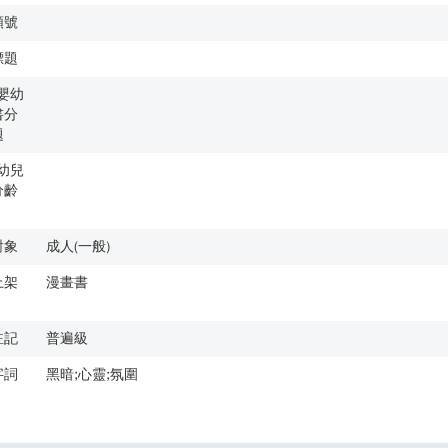
類號
標題
歲嬰幼
書分
題
歲幼兒
分齡
對象
成人(一般)
上架
漫畫書
註記
普遍級
字詞
黑暗;心靈;氛圍