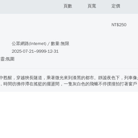
頁數
頁寬
定價
NT$250
公眾網路(Internet) / 數量:無限
2025-07-21~9999-12-31
心靈;氛圍
中甦醒，穿越狹長隧道，乘著微光來到漆黑的都市。靜謐夜色下，列車像
，時間彷彿停滯在搖籃的擺盪間，一隻灰白色的飛蛾不停撲撞拍打著窗戶