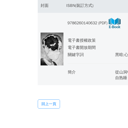
封面
ISBN(裝訂方式)
9786260140632 (PDF)
電子書授權政策
電子書開放期間
關鍵字詞
黑暗;
簡介
從山洞
自熟睡
回上一頁