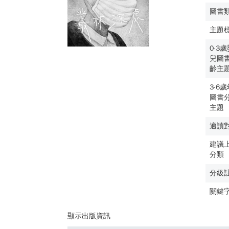
圖書
主題
0-3
兒圖
齡主
3-6
圖書
主題
適讀
建議
分類
分級
關鍵
顯示出版資訊