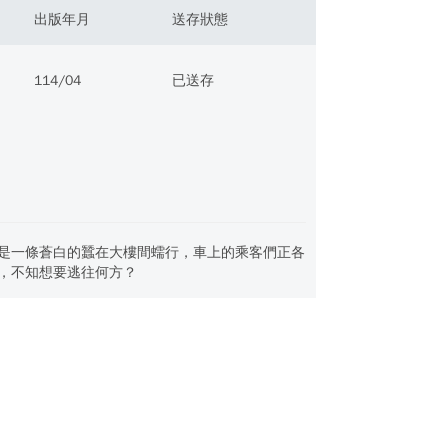
出版年月
送存狀態
114/04
已送存
是一條蒼白的蠶在大樓間蠕行，車上的乘客們正各
，不知想要逃往何方？