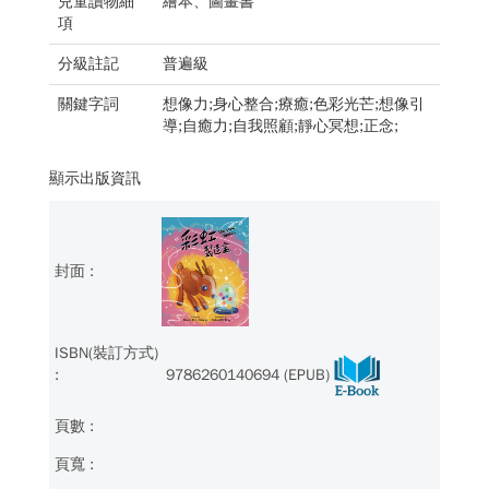
兒童讀物細
繪本、圖畫書
項
分級註記
普遍級
關鍵字詞
想像力;身心整合;療癒;色彩光芒;想像引
導;自癒力;自我照顧;靜心冥想;正念;
顯示出版資訊
9786260140694 (EPUB)