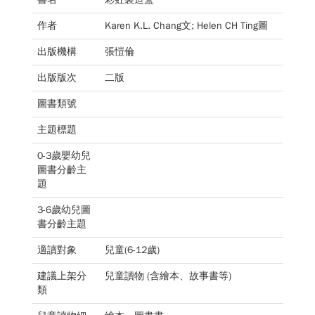
作者
Karen K.L. Chang文; Helen CH Ting圖
出版機構
張愷倫
出版版次
二版
圖書類號
主題標題
0-3歲嬰幼兒
圖書分齡主
題
3-6歲幼兒圖
書分齡主題
適讀對象
兒童(6-12歲)
建議上架分
兒童讀物 (含繪本、故事書等)
類