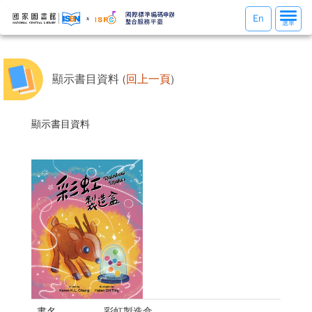
選
En
選單
單
切
換
顯示書目資料 (
回上一頁
)
顯示書目資料
書名
彩虹製造盒