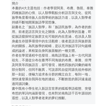
簡介
本書的4大主題包括：作者學習阿美、布農、魯凱、泰雅
四種族語的心情、以人類學觀點分析語言與文化、從民
族學角度看待族人自我學術的族語力道，以及人類學者
持續不斷地開展族語學習想像。
副書名之「族語人類學」和「族語民族學」為作者的創
用。前者是語言與文化之關係，此為人類學的旨趣，即
從族語窺探特定族群文化可能的內在意涵，也涉及人類
身處生存競爭環境中的生活觀察；後者是語言與族群面
向的關係，為民族學的範疇，是以充沛族語字詞句篇構
成的論述，來框架自身民族面貌的一種文體。
作者在學習過程中也發現，南島語理論上有一古代同源
祖先，不過從分布在臺灣不同海拔的布農、泰雅、排灣
及阿美等四族語言，卻可發現，雖然四族的詞彙的確有
部分類同，但同不敵異，可說原民自從同源先祖外移的
那一刻起，便極力追求各分群的獨立自主，每到一地，
便快速發展自我與在地的連結，不斷創造的新詞遠遠超
過同源詞彙。
書中既有小學生初入新語言世界的呱呱學語樣態、突發
奇想的單詞內涵新發現，也有對於南島語千百年源頭的
遐想，以及人類學者老來的夢幻推斷。