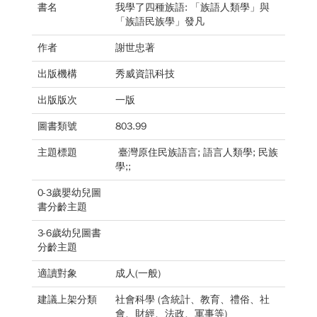
書名
我學了四種族語: 「族語人類學」與
「族語民族學」發凡
作者
謝世忠著
出版機構
秀威資訊科技
出版版次
一版
圖書類號
803.99
主題標題
臺灣原住民族語言; 語言人類學; 民族
學;;
0-3歲嬰幼兒圖
書分齡主題
3-6歲幼兒圖書
分齡主題
適讀對象
成人(一般)
建議上架分類
社會科學 (含統計、教育、禮俗、社
會、財經、法政、軍事等)