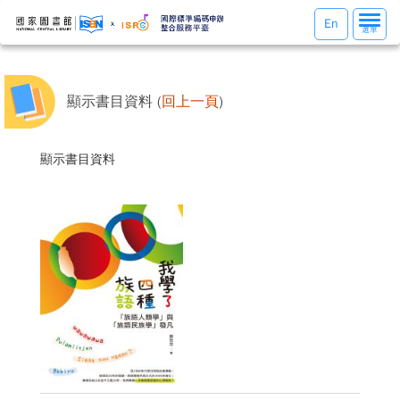
選
En
選單
單
切
換
顯示書目資料 (
回上一頁
)
顯示書目資料