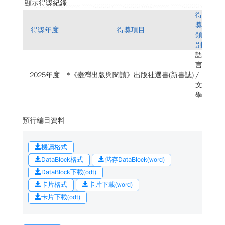
顯示得獎紀錄
得
獎
得獎年度
得獎項目
類
別
語
言
2025年度
*《臺灣出版與閱讀》出版社選書(新書誌)
/
文
學
預行編目資料
機讀格式
DataBlock格式
儲存DataBlock(word)
DataBlock下載(odt)
卡片格式
卡片下載(word)
卡片下載(odt)