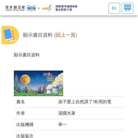
選
En
選單
單
切
換
顯示書目資料 (
回上一頁
)
顯示書目資料
書名
孩子愛上自然課了!有用的電
作者
湯國光著
出版機構
華一
出版版次