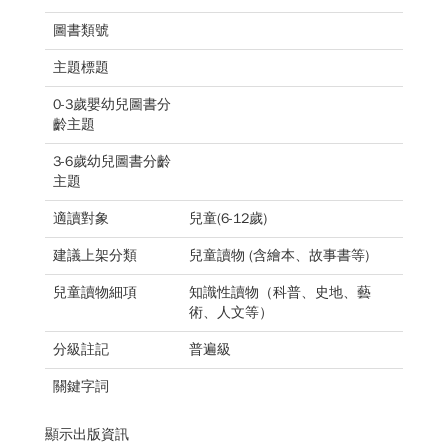
圖書類號
主題標題
0-3歲嬰幼兒圖書分
齡主題
3-6歲幼兒圖書分齡
主題
適讀對象
兒童(6-12歲)
建議上架分類
兒童讀物 (含繪本、故事書等)
兒童讀物細項
知識性讀物（科普、史地、藝
術、人文等）
分級註記
普遍級
關鍵字詞
顯示出版資訊