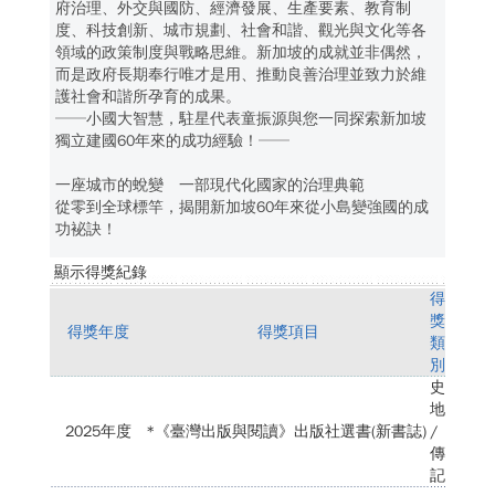
府治理、外交與國防、經濟發展、生產要素、教育制
度、科技創新、城市規劃、社會和諧、觀光與文化等各
領域的政策制度與戰略思維。新加坡的成就並非偶然，
而是政府長期奉行唯才是用、推動良善治理並致力於維
護社會和諧所孕育的成果。
──小國大智慧，駐星代表童振源與您一同探索新加坡
獨立建國60年來的成功經驗！──
一座城市的蛻變 一部現代化國家的治理典範
從零到全球標竿，揭開新加坡60年來從小島變強國的成
功袐訣！
顯示得獎紀錄
得
獎
得獎年度
得獎項目
類
別
史
地
2025年度
*《臺灣出版與閱讀》出版社選書(新書誌)
/
傳
記