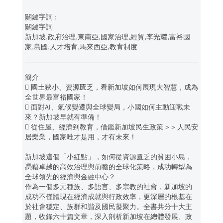
關鍵字詞
新加坡,政府治理,東南亞,國家治理,經貿,李光耀,富裕國
家,島國,人才培育,馬來西亞,教育制度
簡介
 國土狹小、資源匱乏，看新加坡如何展現大智慧，成為
全世界最富裕國家！
 面對AI、氣候變遷與全球變局，小國如何主動迎戰未
來？新加坡早就有準備！
 從住屋、經濟到教育，借鑑新加坡民生政策 > > 人民安
居樂業，國家唯才是用，才有未來！
新加坡這個「小紅點」，如何從資源匱乏的貧困小島，
憑藉卓越的高效治理與前瞻的全球化策略，成功轉型為
全球領先的經濟與金融中心？
作為一個多元種族、多語言、多宗教的社會，新加坡的
成功不僅體現在經濟成就與行政效率，更深層的根基在
於社會穩定、族群和諧及國民凝聚力。全書共分十大主
題，收錄六十篇文章，深入剖析新加坡在總體發展、政