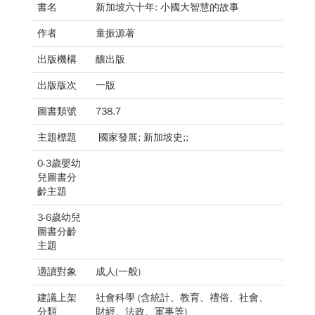
書名
新加坡六十年: 小國大智慧的故事
作者
童振源著
出版機構
釀出版
出版版次
一版
圖書類號
738.7
主題標題
國家發展; 新加坡史;;
0-3歲嬰幼
兒圖書分
齡主題
3-6歲幼兒
圖書分齡
主題
適讀對象
成人(一般)
建議上架
社會科學 (含統計、教育、禮俗、社會、
分類
財經、法政、軍事等)