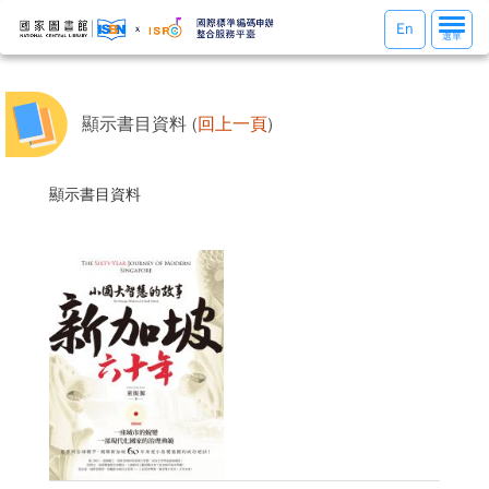
選
En
選單
單
切
換
顯示書目資料 (
回上一頁
)
顯示書目資料