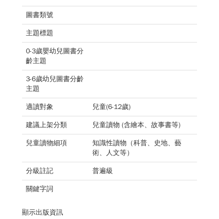
圖書類號
主題標題
0-3歲嬰幼兒圖書分
齡主題
3-6歲幼兒圖書分齡
主題
適讀對象
兒童(6-12歲)
建議上架分類
兒童讀物 (含繪本、故事書等)
兒童讀物細項
知識性讀物（科普、史地、藝
術、人文等）
分級註記
普遍級
關鍵字詞
顯示出版資訊