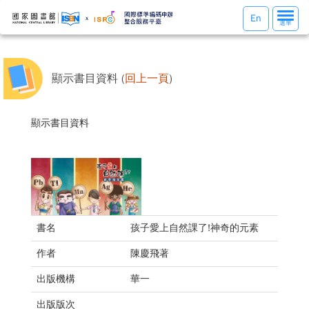
選
En
選單
單
切
換
顯示書目資料 (
回上一頁
)
顯示書目資料
書名
孩子愛上自然課了!神奇的元素
作者
陳慶飛著
出版機構
華一
出版版次