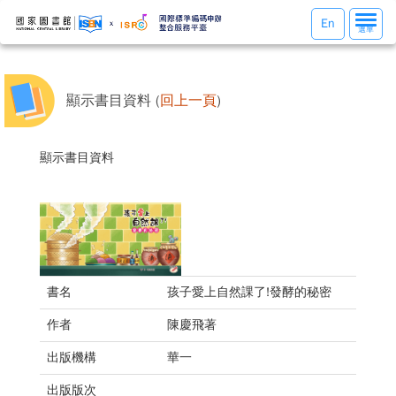
選
En
選單
單
切
換
顯示書目資料 (
回上一頁
)
顯示書目資料
書名
孩子愛上自然課了!發酵的秘密
作者
陳慶飛著
出版機構
華一
出版版次