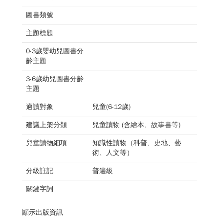
圖書類號
主題標題
0-3歲嬰幼兒圖書分
齡主題
3-6歲幼兒圖書分齡
主題
適讀對象
兒童(6-12歲)
建議上架分類
兒童讀物 (含繪本、故事書等)
兒童讀物細項
知識性讀物（科普、史地、藝
術、人文等）
分級註記
普遍級
關鍵字詞
顯示出版資訊