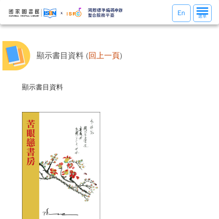
選
En
選單
單
切
換
顯示書目資料 (
回上一頁
)
顯示書目資料