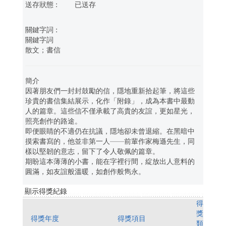
已送存
關鍵字詞
散文；書信
簡介
因著朋友們一封封鼓勵的信，隱地重新拾起筆，將這些
珍貴的書信集結展示，化作「附錄」，成為本書中最動
人的篇章。這些信不僅承載了高貴的友誼，更如星光，
照亮創作的路途。
即便眼睛的不適仍在抗議，隱地卻未曾退縮。在黑暗中
摸索書寫的，他並非第一人——前輩作家梅遜先生，同
樣以堅韌的意志，留下了令人敬佩的篇章。
期盼這本薄薄的小書，能在字裡行間，綻放出人意料的
圓滿，如友誼般溫暖，如創作般雋永。
顯示得獎紀錄
得
獎
得獎年度
得獎項目
類