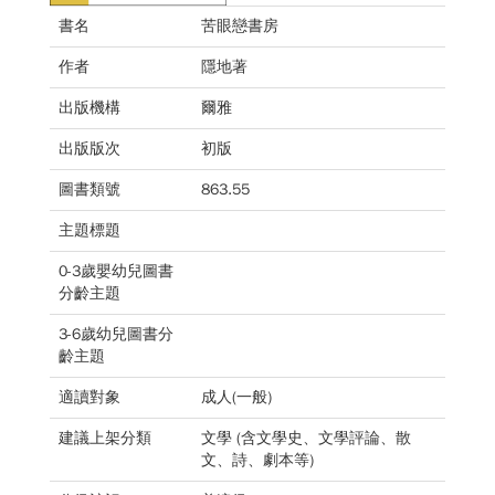
書名
苦眼戀書房
作者
隱地著
出版機構
爾雅
出版版次
初版
圖書類號
863.55
主題標題
0-3歲嬰幼兒圖書
分齡主題
3-6歲幼兒圖書分
齡主題
適讀對象
成人(一般)
建議上架分類
文學 (含文學史、文學評論、散
文、詩、劇本等)