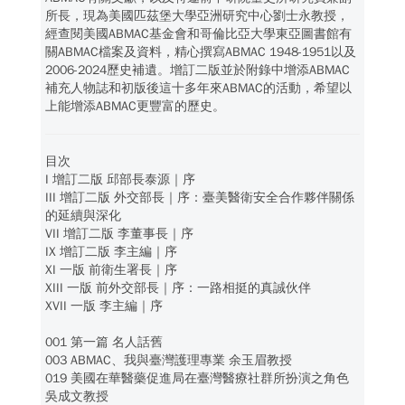
所長，現為美國匹茲堡大學亞洲研究中心劉士永教授，
經查閱美國ABMAC基金會和哥倫比亞大學東亞圖書館有
關ABMAC檔案及資料，精心撰寫ABMAC 1948-1951以及
2006-2024歷史補遺。增訂二版並於附錄中增添ABMAC
補充人物誌和初版後這十多年來ABMAC的活動，希望以
上能增添ABMAC更豐富的歷史。
目次
I 增訂二版 邱部長泰源｜序
III 增訂二版 外交部長｜序：臺美醫衛安全合作夥伴關係
的延續與深化
VII 增訂二版 李董事長｜序
IX 增訂二版 李主編｜序
XI 一版 前衛生署長｜序
XIII 一版 前外交部長｜序：一路相挺的真誠伙伴
XVII 一版 李主編｜序
001 第一篇 名人話舊
003 ABMAC、我與臺灣護理專業 余玉眉教授
019 美國在華醫藥促進局在臺灣醫療社群所扮演之角色
吳成文教授