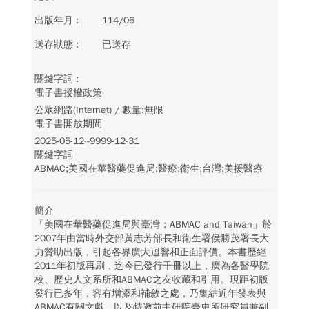
114/06
已送存
電子書授權政策
公眾網路(Internet) / 數量:無限
電子書開放期間
2025-05-12~9999-12-31
關鍵字詞
ABMAC;美國在華醫藥促進局;醫療;衛生;台灣;美援醫療
簡介
「美國在華醫藥促進局與臺灣；ABMAC and Taiwan」於
2007年由當時外交部黃志芳部長和衛生署侯勝茂署長大
力贊助出版，引起各界廣大迴響和正面評價。本書歷經
2011年初版再刷，迄今已發行千冊以上，廣為各醫學院
校、歷史人文系所和ABMAC之友收藏和引用。現距初版
發行已多年，容有增添和補敘之處，乃集結近年發表與
ABMAC有關文獻，以及特邀前中研院臺史所研究員兼副