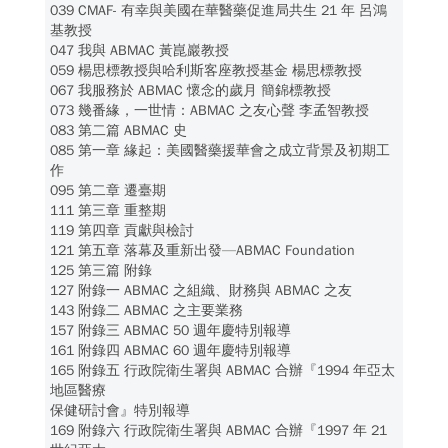
039 CMAF- 有幸與美國在華醫藥促進局共生 21 年 呂鴻
基教授
047 我與 ABMAC 黃崑巖教授
059 楊思標教授與哈利斯客座教授基金 楊思標教授
067 我服務於 ABMAC 懷念的歲月 簡錦標教授
073 幾番緣，一世情：ABMAC 之友心聲 李孟智教授
083 第二篇 ABMAC 史
085 第一章 緣起：美國醫藥援華會之成立背景及初期工
作
095 第二章 遷臺期
111 第三章 重整期
119 第四章 貢獻與檢討
121 第五章 落幕及重新出發—ABMAC Foundation
125 第三篇 附錄
127 附錄一 ABMAC 之組織、財務與 ABMAC 之友
143 附錄二 ABMAC 之主要業務
157 附錄三 ABMAC 50 週年慶特別報導
161 附錄四 ABMAC 60 週年慶特別報導
165 附錄五 行政院衛生署與 ABMAC 合辦『1994 年亞太
地區醫療
保健研討會』特別報導
169 附錄六 行政院衛生署與 ABMAC 合辦『1997 年 21