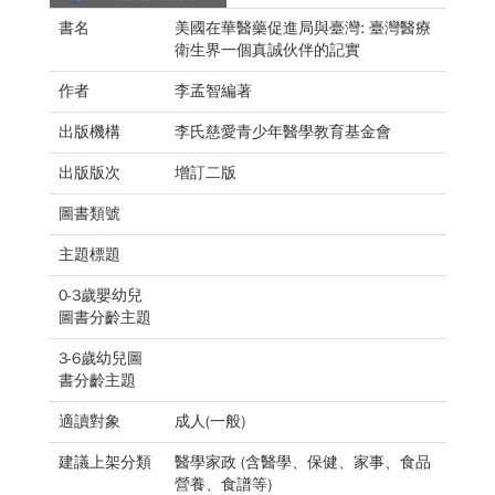
書名
美國在華醫藥促進局與臺灣: 臺灣醫療
衛生界一個真誠伙伴的記實
作者
李孟智編著
出版機構
李氏慈愛青少年醫學教育基金會
出版版次
增訂二版
圖書類號
主題標題
0-3歲嬰幼兒
圖書分齡主題
3-6歲幼兒圖
書分齡主題
適讀對象
成人(一般)
建議上架分類
醫學家政 (含醫學、保健、家事、食品
營養、食譜等)