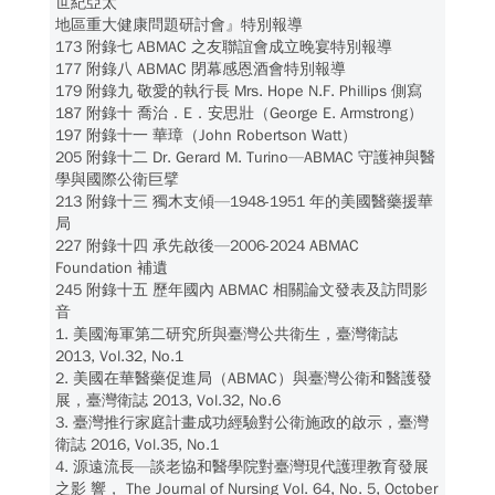
世紀亞太
地區重大健康問題研討會』特別報導
173 附錄七 ABMAC 之友聯誼會成立晚宴特別報導
177 附錄八 ABMAC 閉幕感恩酒會特別報導
179 附錄九 敬愛的執行長 Mrs. Hope N.F. Phillips 側寫
187 附錄十 喬治．E．安思壯（George E. Armstrong）
197 附錄十一 華璋（John Robertson Watt）
205 附錄十二 Dr. Gerard M. Turino—ABMAC 守護神與醫
學與國際公衛巨擘
213 附錄十三 獨木支傾—1948-1951 年的美國醫藥援華
局
227 附錄十四 承先啟後—2006-2024 ABMAC
Foundation 補遺
245 附錄十五 歷年國內 ABMAC 相關論文發表及訪問影
音
1. 美國海軍第二研究所與臺灣公共衛生，臺灣衛誌
2013, Vol.32, No.1
2. 美國在華醫藥促進局（ABMAC）與臺灣公衛和醫護發
展，臺灣衛誌 2013, Vol.32, No.6
3. 臺灣推行家庭計畫成功經驗對公衛施政的啟示，臺灣
衛誌 2016, Vol.35, No.1
4. 源遠流長—談老協和醫學院對臺灣現代護理教育發展
之影 響， The Journal of Nursing Vol. 64, No. 5, October