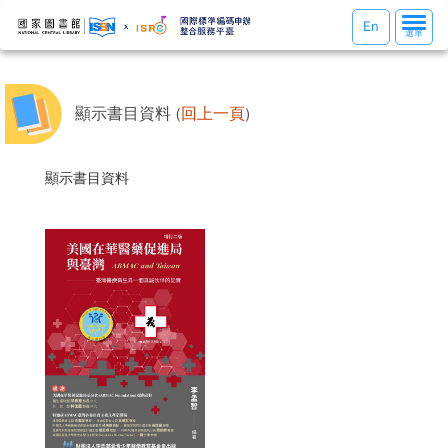
選
En
選單
單
切
換
顯示書目資料 (
回上一頁
)
顯示書目資料