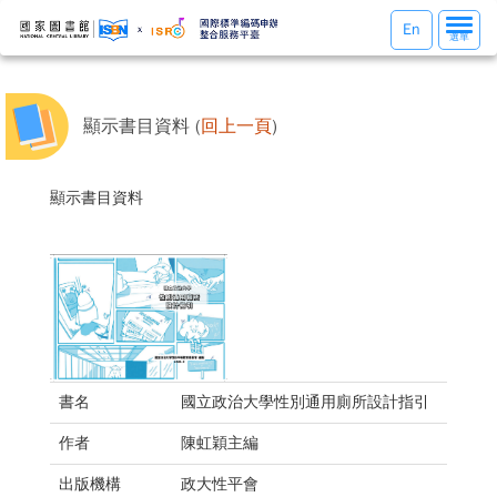
選
En
選單
單
切
換
顯示書目資料 (
回上一頁
)
顯示書目資料
書名
國立政治大學性別通用廁所設計指引
作者
陳虹穎主編
出版機構
政大性平會