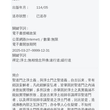
114/05
已送存
電子書授權政策
公眾網路(Internet) / 數量:無限
電子書開放期間
2025-03-27~9999-12-31
關鍵字詞
禪定;淨土;無相憶念拜佛;速行道;緩行道
簡介
聖道門之淨土義，與淨土門之聖道義，自古以來，常有
錯說妄解者，凡此錯解妄弘者，皆肇因於聖道門之內涵
未曾如實理解，多所誤會；亦肇因於淨土之真實義涵不
能如實理解所致，是故古來淨土祖師非議禪宗聖道門
者，以及禪宗祖師非議聖道之淨土門者，比比皆是，造
成佛教內部之互諍互鬥，亦令學人心生疑懼，不知何
適。然而淨土門既是佛經中所說者，聖道門亦是佛經中