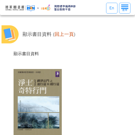
選
En
選單
單
切
換
顯示書目資料 (
回上一頁
)
顯示書目資料