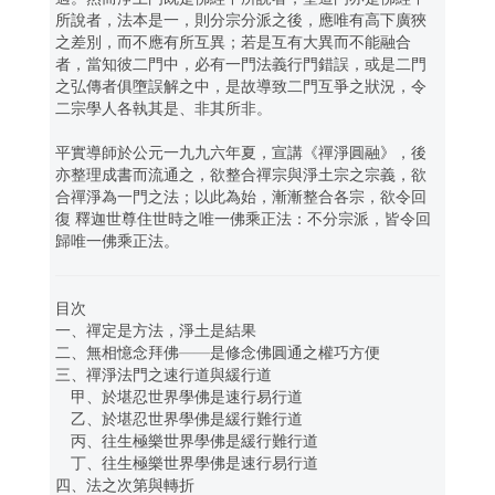
所說者，法本是一，則分宗分派之後，應唯有高下廣狹
之差別，而不應有所互異；若是互有大異而不能融合
者，當知彼二門中，必有一門法義行門錯誤，或是二門
之弘傳者俱墮誤解之中，是故導致二門互爭之狀況，令
二宗學人各執其是、非其所非。
平實導師於公元一九九六年夏，宣講《禪淨圓融》，後
亦整理成書而流通之，欲整合禪宗與淨土宗之宗義，欲
合禪淨為一門之法；以此為始，漸漸整合各宗，欲令回
復 釋迦世尊住世時之唯一佛乘正法：不分宗派，皆令回
歸唯一佛乘正法。
目次
一、禪定是方法，淨土是結果
二、無相憶念拜佛——是修念佛圓通之權巧方便
三、禪淨法門之速行道與緩行道
甲、於堪忍世界學佛是速行易行道
乙、於堪忍世界學佛是緩行難行道
丙、往生極樂世界學佛是緩行難行道
丁、往生極樂世界學佛是速行易行道
四、法之次第與轉折