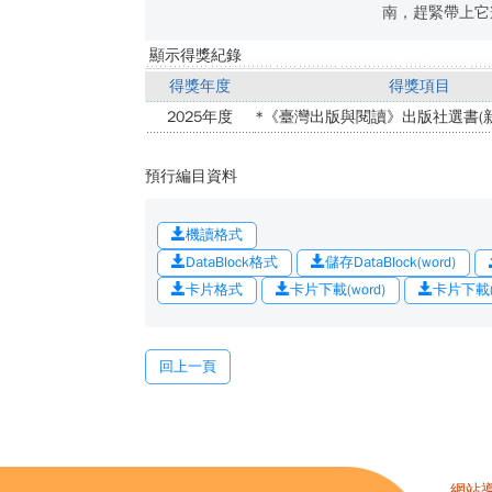
南，趕緊帶上它
顯示得獎紀錄
得獎年度
得獎項目
2025年度
*《臺灣出版與閱讀》出版社選書(新
預行編目資料
機讀格式
DataBlock格式
儲存DataBlock(word)
卡片格式
卡片下載(word)
卡片下載(o
回上一頁
網站