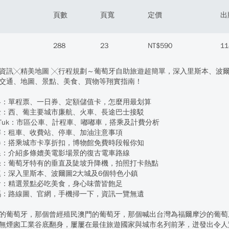
頁數
頁寬
定價
出
288
23
NT$590
11
資訊╳精美地圖 ╳行程規劃～葡萄牙自助旅遊超簡單，深入里斯本、波
交通、地圖、景點、美食、買物等翔實指南！
略：單程票、一日券、定額儲值卡，怎麼用最划算
士：西、葡主要城市廉航、火車、長途巴士接駁
i TukTuk：市區公車、計程車、嘟嘟車，搭乘及計費分析
解：租車、收費站、停車、加油注意事項
券：搭乘城市卡享折扣，博物館免費時段報你知
線：介紹多條媲美電影場景的復古電車路線
錄：葡萄牙特有的垂直及陡坡升降機，拍照打卡熱點
鎮：深入里斯本、波爾圖2大城及6個特色小鎮
食：精選景點必吃美食，身心味蕾皆飽足
QR碼：路線圖、官網，手機掃一下，資訊一覽無遺
的葡萄牙，那個曾經殖民澳門的葡萄牙，那個喊出台灣為福爾摩沙的葡萄
無煙囪工業谷底翻身，屢屢在最佳旅遊國家與城市名列前茅，迸發出令人