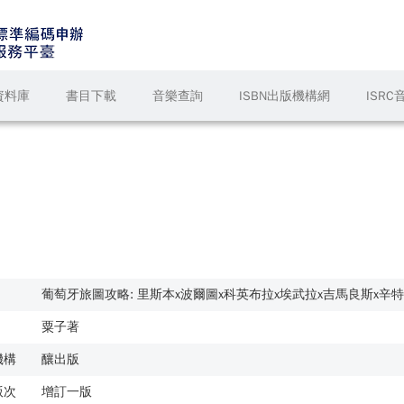
資料庫
書目下載
音樂查詢
ISBN出版機構網
ISR
葡萄牙旅圖攻略: 里斯本x波爾圖x科英布拉x埃武拉x吉馬良斯x辛
粟子著
機構
釀出版
版次
增訂一版