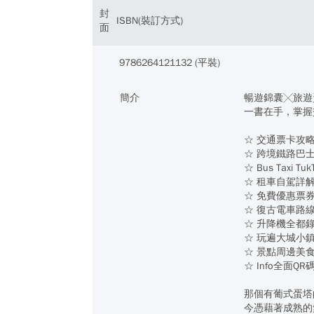
封
ISBN(裝訂方式)
面
9786264121132 (平裝)
簡介
暢遊錦囊╳旅遊
一書在手，掌握
☆ 交通票卡攻
☆ 跨境鐵路巴
☆ Bus Tax
☆ 租車自駕詳
☆ 免費優惠票
☆ 復古電車路
☆ 升降機全都
☆ 玩遍大城小
☆ 景點周邊美
☆ Info全面
那個有葡式蛋塔
今憑藉著成熟的