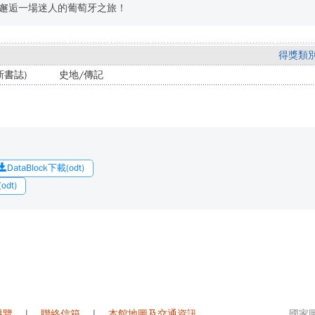
邂逅一場迷人的葡萄牙之旅！
得獎類
書誌)
史地/傳記
DataBlock下載(odt)
dt)
導覽
|
聯絡信箱
|
本館地圖及交通資訊
國家圖書