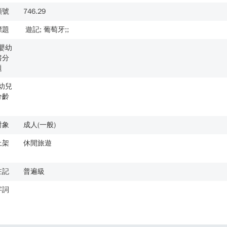
類號
746.29
標題
遊記; 葡萄牙;;
歲嬰幼
書分
題
歲幼兒
分齡
對象
成人(一般)
上架
休閒旅遊
註記
普遍級
字詞