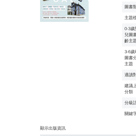
圖書
主題
0-3
兒圖
齡主
3-6
圖書
主題
適讀
建議
分類
分級
關鍵
顯示出版資訊