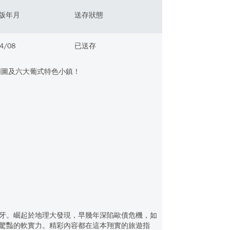
版年月
送存狀態
4/08
已送存
爾圖及六大葡式特色小鎮！
牙。崛起於地理大發現，早幾年深陷歐債危機，如
驚豔的軟實力。精彩內容都在這本翔實的旅遊指