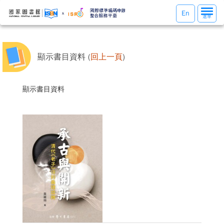
選
En
選單
單
切
換
顯示書目資料 (
回上一頁
)
顯示書目資料