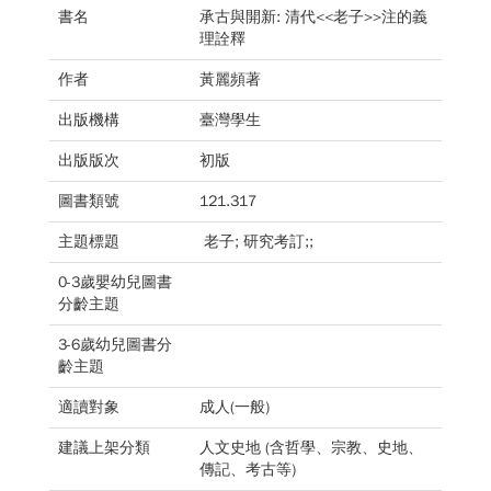
書名
承古與開新: 清代<<老子>>注的義
理詮釋
作者
黃麗頻著
出版機構
臺灣學生
出版版次
初版
圖書類號
121.317
主題標題
老子; 研究考訂;;
0-3歲嬰幼兒圖書
分齡主題
3-6歲幼兒圖書分
齡主題
適讀對象
成人(一般)
建議上架分類
人文史地 (含哲學、宗教、史地、
傳記、考古等)