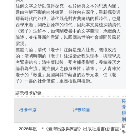
注解文字之所以值得探究，在於經典文本的思想內涵，
透由注解不斷的向外擴延，並往內在深化，重新掘發適
應新時代的路徑。清代既是對古典總結的舊時代，也是
西學東漸，開啟新詮釋的時代，因此本文爬梳探賾清代
《老子》注解本，如何闡發書中的文字義理，承繼前人
論述，並拓展新的意涵，以回應當世的社會叩問與風起
雲湧。
整體而論，清代《老子》注解是走入社會、關懷政治
的：清初時期的《老子》注浸染於程朱理學，與理學思
考緊密結合；清中葉以後，受考據學影響，養氣養形之
論蔚為主流，關注個人之修身養性；清末，士人青睞於
老子的「救世」意圖與其中蘊含的西學元素，使《老
子》一書的社會價值，重獲檢視與推崇。
顯示得獎紀錄
得
獎
得獎年度
得獎項目
類
別
哲
2026年度
*《臺灣出版與閱讀》出版社選書(新書誌)
學