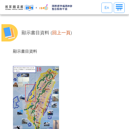
選
En
選單
單
切
換
顯示書目資料 (
回上一頁
)
顯示書目資料