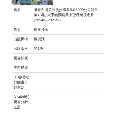
書名
飛哥台灣公路徒步環島5年5000公里計畫.
第18集, 大甲鎮瀾宮天上聖母繞境進香
(2024年,2025年)
作者
楊奕飛著
出版機構
楊奕飛
出版版次
第1版
圖書類號
主題標題
0-3歲嬰幼
兒圖書分
齡主題
3-6歲幼兒
圖書分齡
主題