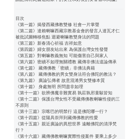
目次
《第一篇》揭發西藏佛教雙修 社會一片掌聲
《第二篇》達賴喇嘛西藏宗教基金會的發言人達瓦才仁
被批試圖轉移焦點 迴避喇嘛教雙身法的問題
《第三篇》新春清心祈福 吉祥如意
《第四篇》婦女朋友站出來 為保護台灣女性發聲
《第五篇》對喇嘛教義無知 可能傷害自己與家人
《第六篇》密續不如理無關禮教 藏傳非佛法遑論傳承
《第七篇》 藏傳佛教「密續」非佛法典籍
《第八篇》 藏傳佛教的男女雙身法符合佛陀的教法？
《第九篇》 廣論弘傳者 故意混淆男女雙修本質
《第十篇》 身處無明 所問盡非如理
《第十一篇》欲辨佛魔非難實易 孰莊孰邪童騃皆知
《第十二篇》保護台灣女性不受藏傳佛教喇嘛性侵的三
不原則
《第十三篇》宗喀巴的明禁行 這是佛陀哪一行？
《第十四篇》從陽具崇拜到藏傳佛教的性愛
《第十五篇》親近廣論的異想世界 遠離佛陀的清淨梵
行？
《第十六篇》藏傳佛教喇嘛實際性侵案件 要乘上多少