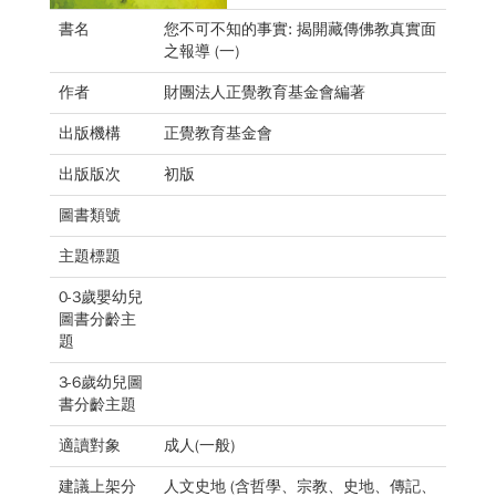
書名
您不可不知的事實: 揭開藏傳佛教真實面
之報導 (一)
作者
財團法人正覺教育基金會編著
出版機構
正覺教育基金會
出版版次
初版
圖書類號
主題標題
0-3歲嬰幼兒
圖書分齡主
題
3-6歲幼兒圖
書分齡主題
適讀對象
成人(一般)
建議上架分
人文史地 (含哲學、宗教、史地、傳記、