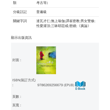
類
考古等)
分級註記
普遍級
關鍵字詞
達瓦才仁;無上瑜伽;譚崔密教;男女雙修;
性愛灌頂;三昧耶惡戒;密續;《廣論》
顯示出版資訊
9786269256679 (EPUB)