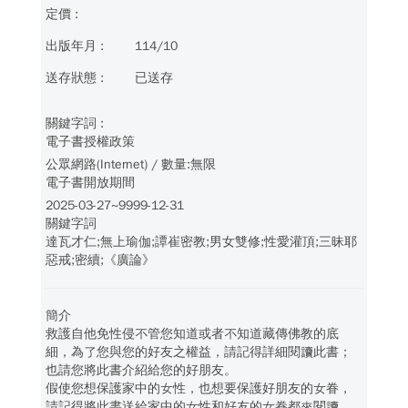
114/10
已送存
電子書授權政策
公眾網路(Internet) / 數量:無限
電子書開放期間
2025-03-27~9999-12-31
關鍵字詞
達瓦才仁;無上瑜伽;譚崔密教;男女雙修;性愛灌頂;三昧耶
惡戒;密續;《廣論》
簡介
救護自他免性侵不管您知道或者不知道藏傳佛教的底
細，為了您與您的好友之權益，請記得詳細閱讀此書；
也請您將此書介紹給您的好朋友。
假使您想保護家中的女性，也想要保護好朋友的女眷，
請記得將此書送給家中的女性和好友的女眷都來閱讀。