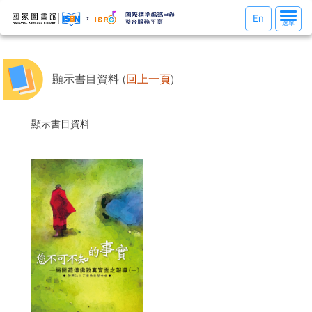
選
En
選單
單
切
換
顯示書目資料 (
回上一頁
)
顯示書目資料