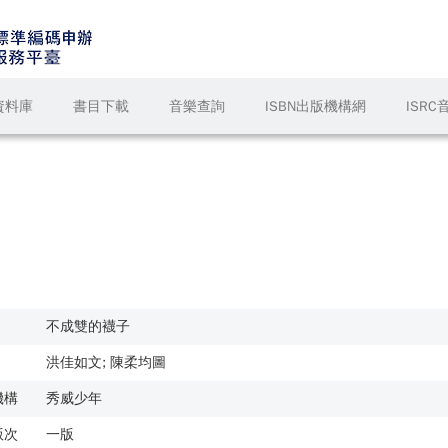
資料庫
書目下載
音樂查詢
ISBN出版機構網
ISR
不成雙的襪子
洪佳如文; 陳柔均圖
機構
秀威少年
版次
一版