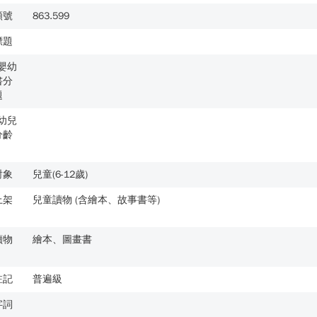
類號
863.599
標題
歲嬰幼
書分
題
歲幼兒
分齡
對象
兒童(6-12歲)
上架
兒童讀物 (含繪本、故事書等)
讀物
繪本、圖畫書
註記
普遍級
字詞