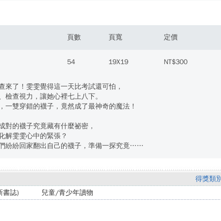
頁數
頁寬
定價
54
19X19
NT$300
查來了！雯雯覺得這一天比考試還可怕，
、檢查視力，讓她心裡七上八下。
，一雙穿錯的襪子，竟然成了最神奇的魔法！
成對的襪子究竟藏有什麼祕密，
化解雯雯心中的緊張？
們紛紛回家翻出自己的襪子，準備一探究竟……
得獎類
書誌)
兒童/青少年讀物