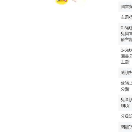
圖書
主題
0-3
兒圖
齡主
3-6
圖書
主題
適讀
建議
分類
兒童
細項
分級
關鍵