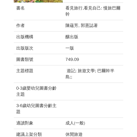
書名
看見旅行,看見自己: 慢旅巴爾
幹
作者
陳蘊芳, 郭憲誌著
出版機構
釀出版
出版版次
一版
圖書類號
749.09
主題標題
遊記; 旅遊文學; 巴爾幹半
島;;
0-3歲嬰幼兒圖書分齡
主題
3-6歲幼兒圖書分齡主
題
適讀對象
成人(一般)
建議上架分類
休閒旅遊