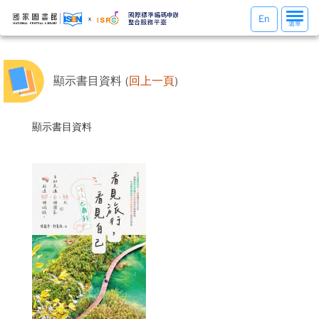
選
En
選單
單
切
換
顯示書目資料 (
回上一頁
)
顯示書目資料