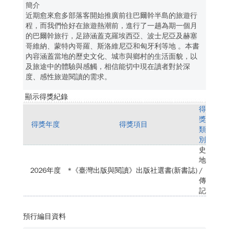
簡介
近期愈來愈多部落客開始推廣前往巴爾幹半島的旅遊行
程，而我們恰好在旅遊熱潮前，進行了一趟為期一個月
的巴爾幹旅行，足跡涵蓋克羅埃西亞、波士尼亞及赫塞
哥維納、蒙特內哥羅、斯洛維尼亞和匈牙利等地 。本書
內容涵蓋當地的歷史文化、城市與鄉村的生活面貌，以
及旅途中的體驗與感觸，相信能切中現在讀者對於深
度、感性旅遊閱讀的需求。
顯示得獎紀錄
得
獎
得獎年度
得獎項目
類
別
史
地
2026年度
*《臺灣出版與閱讀》出版社選書(新書誌)
/
傳
記
預行編目資料