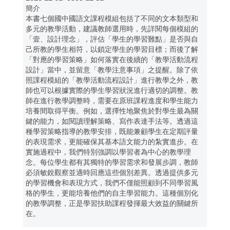
簡介
本書七個國中國語文課程模組包括了不同的文本類型和
多元的教學活動，建議教師選用時，先詳閱每個模組的
「壹、設計理念」，評估「學生的學習難點」是否與自
己所教的學生相符，以鎖定學生的學習目標；而後了解
「對應的學習策略」如何落實在後續的「教學活動流程
設計」當中，並留意「教學注意事項」之提醒。除了依
照課程模組的「教學活動流程設計」進行教學之外，教
師也可以根據實際的學生學習狀況進行適切的調整。教
師在進行教學調整時，需要在原班課程進度和學生能力
培養間取得平衡。例如，選擇性地聚焦於對學生最為關
鍵的能力，如閱讀理解策略、寫作表達手法等。透過這
種學習策略指導的教學安排，既能兼顧學生在定期評量
的表現需求，更能確保其基本語文能力的紮實進步。在
實施過程中，我們特別強調以學習者為中心的教學理
念。每位學生都有其獨特的學習需求和發展步調，教師
必須敏銳觀察並適時回應這些個別差異。透過提供多元
的學習機會和表現方式，我們不僅能照顧到不同學習風
格的學生，更能培養他們的自主學習能力。這種個別化
的教學調整，正是學習扶助課程發揮最大效益的關鍵所
在。