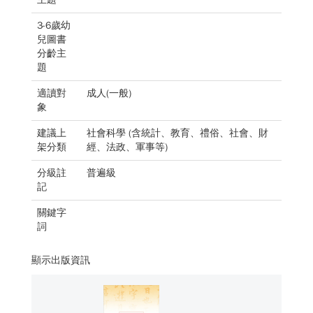
3-6歲幼
兒圖書
分齡主
題
適讀對
成人(一般)
象
建議上
社會科學 (含統計、教育、禮俗、社會、財
架分類
經、法政、軍事等)
分級註
普遍級
記
關鍵字
詞
顯示出版資訊