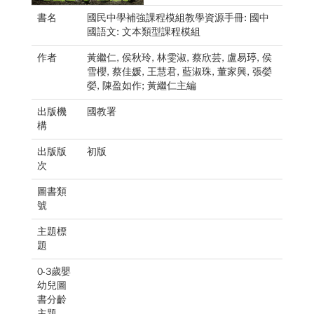
書名
國民中學補強課程模組教學資源手冊: 國中
國語文: 文本類型課程模組
作者
黃繼仁, 侯秋玲, 林雯淑, 蔡欣芸, 盧易𤧟, 侯
雪櫻, 蔡佳媛, 王慧君, 藍淑珠, 董家興, 張嫈
嫈, 陳盈如作; 黃繼仁主編
出版機
國教署
構
出版版
初版
次
圖書類
號
主題標
題
0-3歲嬰
幼兒圖
書分齡
主題