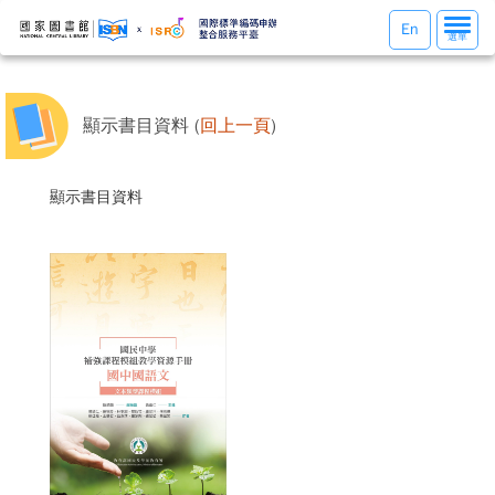
選
En
選單
單
切
換
顯示書目資料 (
回上一頁
)
顯示書目資料